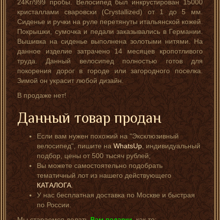
24Kr/999 пробы. Велосипед был инкрустирован 15000
кристаллами сваровски (Crystallized) от 1 до 5 мм.
Сиденье и ручки на руле перетянуты итальянской кожей.
Покрышки, сумочка и педали заказывались в Германии.
Вышивка на сиденье выполнена золотыми нитями. На
данное изделие затрачено 14 месяцев кропотливого
труда. Данный велосипед полностью готов для
покорения дорог в городе или загородного поселка.
Зимой он украсит любой дизайн.
В продаже нет!
Данный товар продан
Если вам нужен похожий на "Эксклюзивный
велосипед", пишите на
WhatsUp
, индивидуальный
подбор, цены от 500 тысяч рублей;
Вы можете самостоятельно подобрать
тематичный лот из нашего действующего
КАТАЛОГА
.
У нас бесплатная доставка по Москве и быстрая
по России.
Мы стараемся делать
Вам подарки,
как то: