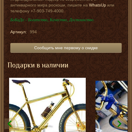
антикварного мира роскоши, пишите на
WhatsUp
или
телефону +7-903-749-4000.
БоКаДо - Богатство, Качество, Достоинство.
Артикул:
994
Сообщить мне первому о скидке
Подарки в наличии