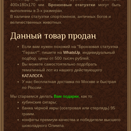
400х180х170 мм.
Бронзовые статуэтки
могут быть
выполнены в 3-х размерах.
В наличии статуэтки спортсменов, античных богов и
величественных животных.
Данный товар продан
Если вам нужен похожий на "Бронзовая статуэтка
"Геракл"", пишите на
WhatsUp
, индивидуальный
подбор, цены от 500 тысяч рублей;
Вы можете самостоятельно подобрать
тематичный лот из нашего действующего
КАТАЛОГА
.
У нас бесплатная доставка по Москве и быстрая
по России.
Мы стараемся делать
Вам подарки,
как то:
кубинские сигары;
банка чёрной икры (осетровая или стерлядь) 95
грамм.
конфеты премиум-качества и победители высшего
шоколадного Олимпа.