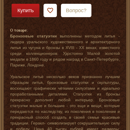
Купить
Вопрос?
О товаре:
Бронзовые статуэтки
выполнены методом литья -
лидера уральского художественного и архитектурного
литья из чугуна и бронзы в XVIII - XX веках, известного
среди коллекционеров. Удостоено Малой золотой
медали в 1860 году и рядом наград в Санкт-Петербурге,
Париже, Лондоне.
Уральское литьё несколько веков признанно лучшим
образцом литья, бронзовые статуэтки и скульптуры,
восхищают графически чёткими силуэтами и идеально
проработанными деталями. Статуэтки из бронзы
прекрасно дополнят любой интерьер. Бронзовые
статуэтки малые и большие - это еще и вещи, которые
передаются по наследству, из поколения в поколение и
прекрасный способ создать в своей семье красивые
традиции. Геракл- символизирует сокрушительную силу
и победу.
Цена 40 тысяч рублей имеет размеры: