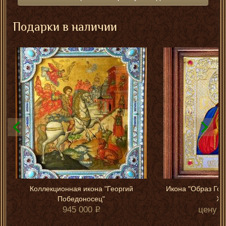
Подарки в наличии
Коллекционная икона "Георгий
Икона "Образ Гос
Победоносец"
Хр
945 000
цену у