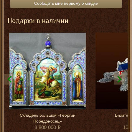
Сообщить мне первому о скидке
Подарки в наличии
Складень большой «Георгий
Визитниц
Победоносец»
3 800 000
165