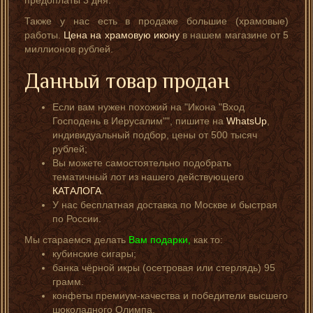
предоплаты 3 дня.
Также у нас есть в продаже большие (храмовые)
работы.
Цена на храмовую икону
в нашем магазине от 5
миллионов рублей.
Данный товар продан
Если вам нужен похожий на "Икона "Вход
Господень в Иерусалим"", пишите на
WhatsUp
,
индивидуальный подбор, цены от 500 тысяч
рублей;
Вы можете самостоятельно подобрать
тематичный лот из нашего действующего
КАТАЛОГА
.
У нас бесплатная доставка по Москве и быстрая
по России.
Мы стараемся делать
Вам подарки,
как то:
кубинские сигары;
банка чёрной икры (осетровая или стерлядь) 95
грамм.
конфеты премиум-качества и победители высшего
шоколадного Олимпа.