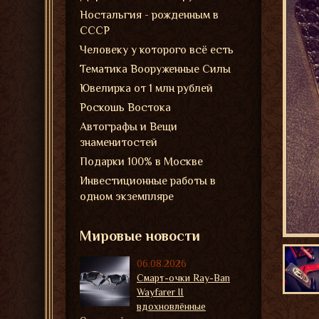
Ностальгия - рожденным в
СССР
Человеку у которого всё есть
Тематика Вооруженные Силы
Ювелирка от 1 млн рублей
Роскошь Востока
Автографы и Вещи
знаменитостей
Подарки 100% в Москве
Инвестиционные работы в
одном экземпляре
Мировые новости
06.08.2026
Смарт-очки Ray-Ban
Wayfarer II
вдохновлённые