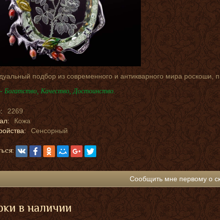
дуальный подбор из современного и антикварного мира роскоши, 
- Богатство, Качество, Достоинство.
:
2269
ал:
Кожа
ройства:
Сенсорный
ься:
Сообщить мне первому о с
ки в наличии