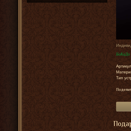
Индиви
БоКаДо 
Артикул
Матери
Тип уст
Поделит
Подар