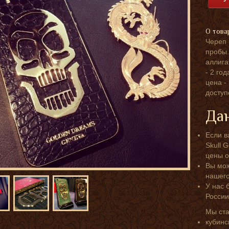
О това
Череп 
пробы.
аллига
- 2 го
цена -
доступ
Дан
Если в
Skull 
цены о
Вы мож
нашег
У нас 
России
Мы ст
кубинс