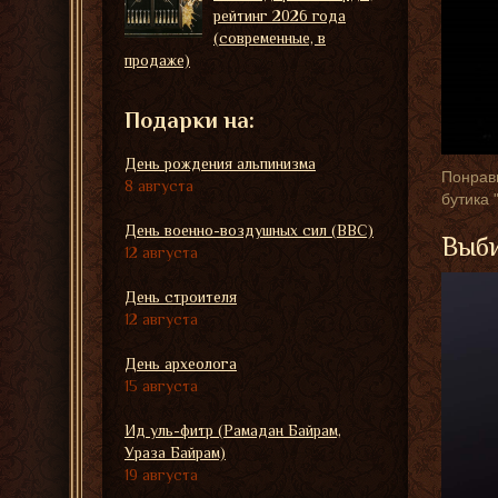
рейтинг 2026 года
(современные, в
продаже)
Подарки на:
День рождения альпинизма
Понрави
8 августа
бутика 
День военно-воздушных сил (ВВС)
Выби
12 августа
День строителя
12 августа
День археолога
15 августа
Ид уль-фитр (Рамадан Байрам,
Ураза Байрам)
19 августа