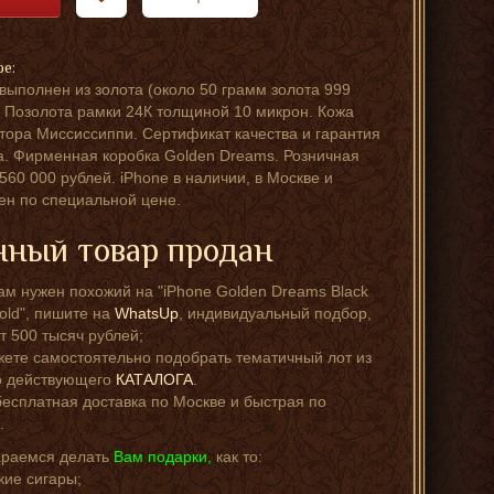
ре:
выполнен из золота (около 50 грамм золота 999
 Позолота рамки 24К толщиной 10 микрон. Кожа
тора Миссиссиппи. Сертификат качества и гарантия
да. Фирменная коробка Golden Dreams. Розничная
 560 000 рублей. iPhone в наличии, в Москве и
ен по специальной цене.
ный товар продан
ам нужен похожий на "iPhone Goldеn Drеams Black
Gold", пишите на
WhatsUp
, индивидуальный подбор,
т 500 тысяч рублей;
ете самостоятельно подобрать тематичный лот из
о действующего
КАТАЛОГА
.
бесплатная доставка по Москве и быстрая по
.
араемся делать
Вам подарки,
как то:
кие сигары;