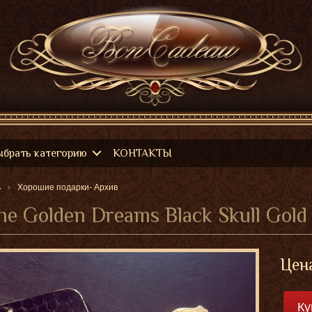
ыбрать категорию
КОНТАКТЫ
ь
Хорошие подарки- Архив
ne Goldеn Drеams Black Skull Gold
Цена
Ку