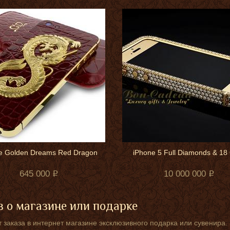
e Goldеn Drеams Rеd Drаgоn
iPhone 5 Full Diamonds & 18
645 000
10 000 000
 о магазине или подарке
 заказа в интернет магазине эксклюзивного подарка или сувенира.