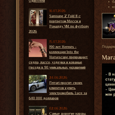
Одиссеей
б
к
16.07.2026
Samsung Z Fold 8 с
портретом Месси и
Роналду ЧМ по футболу
2026
15.07.2026
Подарки
190 лет Hermès -
коллекция Into the
Мага
Horsescape превращает
седла, лассо, уздечки и кованые
гвозди в 90 уникальных украшений
24.06.2026
Ferrari просит своих
клиентов купить
электромобиль Luce за
640 000 долларов
02.06.2026
Самые дорогие нарды,