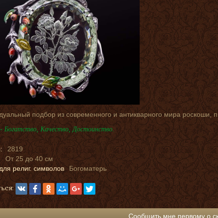
дуальный подбор из современного и антикварного мира роскоши, 
- Богатство, Качество, Достоинство.
:
2819
:
От 25 до 40 см
для религ. символов
Богоматерь
ься:
Сообщить мне первому о с