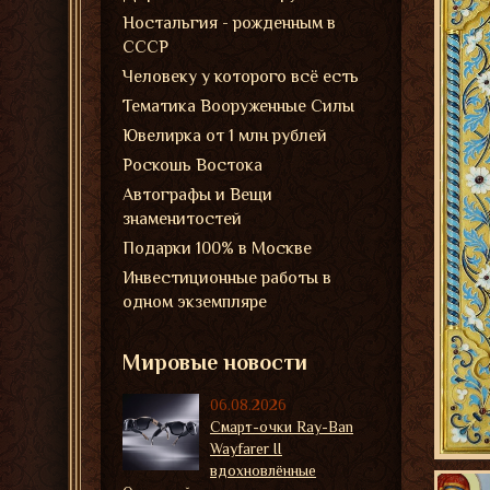
Ностальгия - рожденным в
СССР
Человеку у которого всё есть
Тематика Вооруженные Силы
Ювелирка от 1 млн рублей
Роскошь Востока
Автографы и Вещи
знаменитостей
Подарки 100% в Москве
Инвестиционные работы в
одном экземпляре
Мировые новости
06.08.2026
Смарт-очки Ray-Ban
Wayfarer II
вдохновлённые