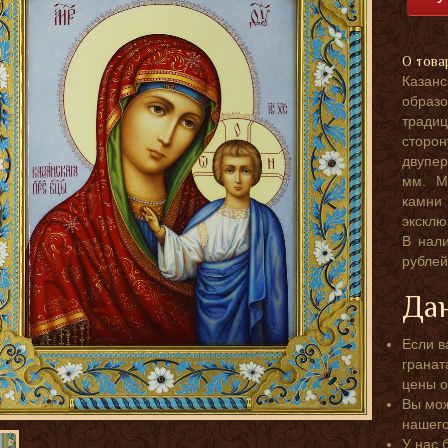
О това
Казанс
образ
тради
сторон
двупе
мм. М
камни
эксклю
В нал
рублей
Дан
Если в
гранат
цены о
Вы мож
нашег
У нас 