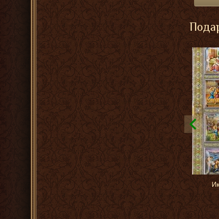
Подар
Ик