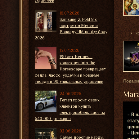
Одиссеей
16.07.2026
Samsung Z Fold 8 с
портретом Месси и
Роналду ЧМ по футболу
к
2026
15.07.2026
190 лет Hermès -
коллекция Into the
Horsescape превращает
седла, лассо, уздечки и кованые
Подарки
гвозди в 90 уникальных украшений
Мага
24.06.2026
Ferrari просит своих
клиентов купить
электромобиль Luce за
640 000 долларов
02.06.2026
Самые дорогие нарды,