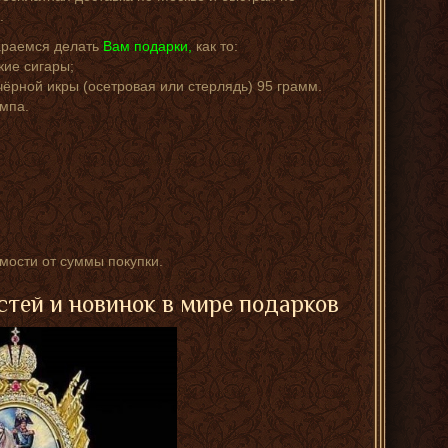
.
араемся делать
Вам подарки,
как то:
кие сигары;
чёрной икры (осетровая или стерлядь) 95 грамм.
мпа.
имости от суммы покупки.
стей и новинок в мире подарков