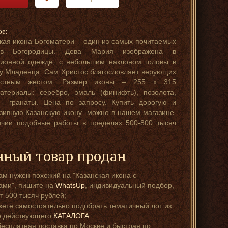
ре:
кая икона Богоматери – один из самых почитаемых
ов Богородицы. Дева Мария изображена в
ционной одежде, с небольшим наклоном головы в
у Младенца. Сам Христос благословляет верующих
рстным жестом. Размер иконы – 255 х 315
атериалы: серебро, эмаль (финифть), позолота,
 - гранаты. Цена по запросу. Купить дорогую и
зивную Казанскую икону можно в нашем магазине.
ичии подобные работы в пределах 500-800 тысяч
.
ный товар продан
ам нужен похожий на "Казанская икона с
ами", пишите на
WhatsUp
, индивидуальный подбор,
т 500 тысяч рублей;
ете самостоятельно подобрать тематичный лот из
о действующего
КАТАЛОГА
.
бесплатная доставка по Москве и быстрая по