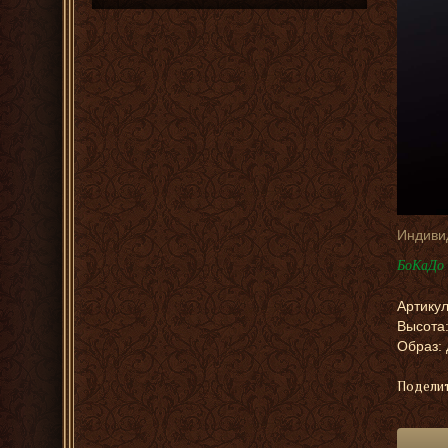
Индиви
БоКаДо 
Артикул
Высота
Образ: 
Поделит