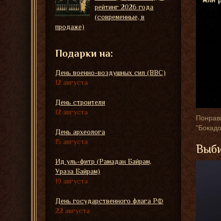
рейтинг 2026 года
(современные, в
продаже)
Подарки на:
День военно-воздушных сил (ВВС)
12 августа
День строителя
12 августа
Понрави
"Бокадо
День археолога
15 августа
Выби
Ид уль-фитр (Рамадан Байрам,
Ураза Байрам)
19 августа
День государственного флага РФ
22 августа