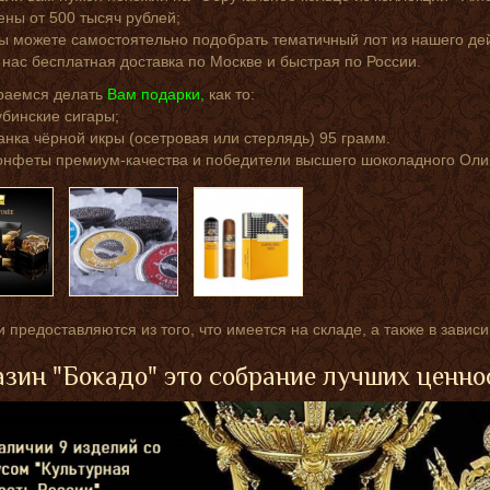
ены от 500 тысяч рублей;
ы можете самостоятельно подобрать тематичный лот из нашего д
 нас бесплатная доставка по Москве и быстрая по России.
раемся делать
Вам подарки,
как то:
убинские сигары;
анка чёрной икры (осетровая или стерлядь) 95 грамм.
онфеты премиум-качества и победители высшего шоколадного Оли
 предоставляются из того, что имеется на складе, а также в завис
зин "Бокадо" это собрание лучших ценно