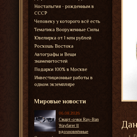
Ностальгия - рожденным в
СССР
Человеку у которого всё есть
Тематика Вооруженные Силы
Ювелирка от 1 млн рублей
Роскошь Востока
Автографы и Вещи
знаменитостей
Подарки 100% в Москве
Инвестиционные работы в
одном экземпляре
Мировые новости
06.08.2026
Смарт-очки Ray-Ban
Дан
Wayfarer II
вдохновлённые
Е