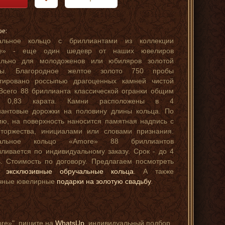
ре:
альное кольцо с бриллиантами из коллекции
e» - еще один шедевр от наших ювелиров
ально для молодоженов или юбиляров золотой
бы. Благородное желтое золото 750 пробы
стировано россыпью драгоценных камней чистой
Всего 88 бриллианта классической огранки общим
м 0,83 карата. Камни расположены в 4
иантовые дорожки на половину длины кольца. По
ю, на поверхность наносится памятная надпись с
 торжества, инициалами или словами признания.
чальное кольцо «Amore» 88 бриллиантов
вливается по индивидуальному заказу. Срок - до 4
. Стоимость по договору. Предлагаем посмотреть
ие
эксклюзивные обручальные кольца
. А также
чные ювелирные
подарки на золотую свадьбу
.
ore»", пишите на
WhatsUp
, индивидуальный подбор,