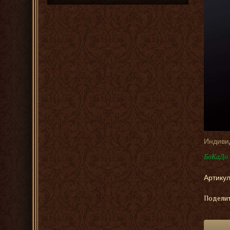
Индиви
БоКаДо 
Артикул
Поделит