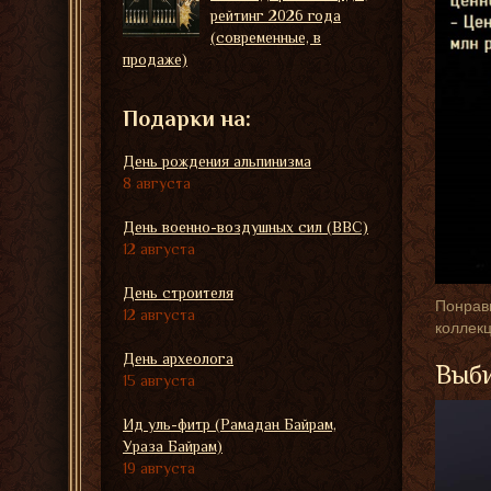
рейтинг 2026 года
(современные, в
продаже)
Подарки на:
День рождения альпинизма
8 августа
День военно-воздушных сил (ВВС)
12 августа
День строителя
Понрави
12 августа
коллекц
День археолога
Выби
15 августа
Ид уль-фитр (Рамадан Байрам,
Ураза Байрам)
19 августа