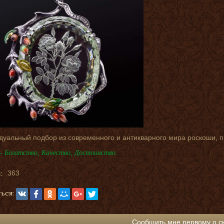
дуальный подбор из современного и антикварного мира роскоши, 
- Богатство, Качество, Достоинство.
:
363
ься:
Сообщить мне первому о с