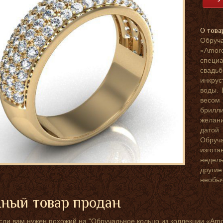
О това
Обруч
«Amor
специ
свадь
инкру
воды. 
весо
брилл
желани
датой
Обру
изгота
недель
друг
необы
ный товар продан
сли вам нужен похожий на "Обручальное кольцо из коллекции «Am