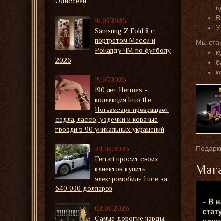
Одиссеей
ц
В
16.07.2026
У
Samsung Z Fold 8 с
портретом Месси и
Мы ста
Роналду ЧМ по футболу
к
2026
б
к
15.07.2026
190 лет Hermès -
коллекция Into the
Horsescape превращает
седла, лассо, уздечки и кованые
гвозди в 90 уникальных украшений
Подарки
24.06.2026
Ferrari просит своих
Мага
клиентов купить
электромобиль Luce за
640 000 долларов
02.06.2026
Самые дорогие нарды,