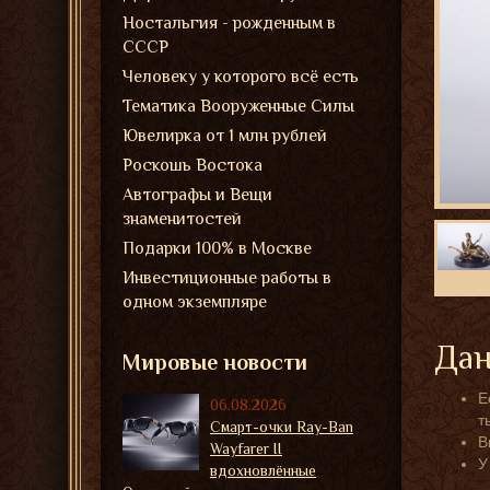
Ностальгия - рожденным в
СССР
Человеку у которого всё есть
Тематика Вооруженные Силы
Ювелирка от 1 млн рублей
Роскошь Востока
Автографы и Вещи
знаменитостей
Подарки 100% в Москве
Инвестиционные работы в
одном экземпляре
Дан
Мировые новости
Е
06.08.2026
т
Смарт-очки Ray-Ban
В
Wayfarer II
У
вдохновлённые