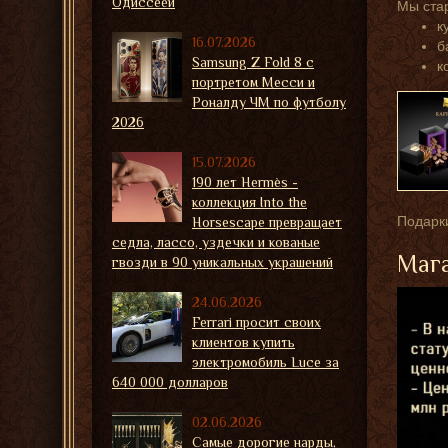
Одиссеей
Мы ста
к
16.07.2026
б
Samsung Z Fold 8 с
к
портретом Месси и
Роналду ЧМ по футболу
2026
15.07.2026
190 лет Hermès -
коллекция Into the
Подарки
Horsescape превращает
седла, лассо, уздечки и кованые
Мага
гвозди в 90 уникальных украшений
24.06.2026
Ferrari просит своих
клиентов купить
электромобиль Luce за
640 000 долларов
02.06.2026
Самые дорогие нарды,