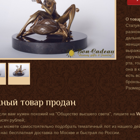
О това
Статуя
разном
дальне
женщин
выража
окружа
рта, г
она в 
есть в
бронзы
Размер
ный товар продан
сли вам нужен похожий на "Общество высшего света", пишите на
W
ысяч рублей;
ы можете самостоятельно подобрать тематичный лот из нашего д
 нас бесплатная доставка по Москве и быстрая по России.