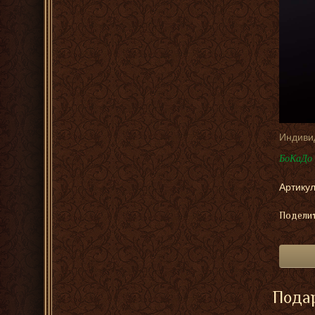
Индиви
БоКаДо 
Артикул
Поделит
Подар