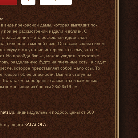
ре:
 в виде прекрасной дамы, которая выглядит по-
у при ее рассмотрении издали и вблизи. С
го расстояния – это роскошная идеальная
а, сидящая в смелой позе. Она всем своим видом
ет скуку и отсутствие интереса ко всему, что ее
ет. Но подойдя ближе, можно увидеть отсутствие
олову, разделенную будто на пчелиные соты, а сидит
кресле, которое представляет собой жало осы. То
се говорит об ее опасности. Вылита статуя из
. Есть также серебряные элементы и каменные.
ы композиции из бронзы 23х26х19 см.
hatsUp
, индивидуальный подбор, цены от 500
ействующего
КАТАЛОГА
.