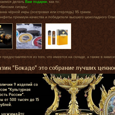
раемся делать
Вам подарки,
как то:
убинские сигары;
анка чёрной икры (осетровая или стерлядь) 95 грамм.
онфеты премиум-качества и победители высшего шоколадного Оли
 предоставляются из того, что имеется на складе, а также в завис
зин "Бокадо" это собрание лучших ценно