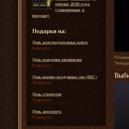
рейтинг 2026 года
(современные, в
продаже)
Подарки на:
День железнодорожных войск
6 августа
Понрави
День рождения альпинизма
"Бокадо
8 августа
Выби
День военно-воздушных сил (ВВС)
12 августа
День строителя
12 августа
День археолога
15 августа