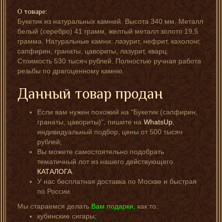
О товаре:
Букетик из натуральных камней. Высота 340 мм. Металл
белый (серебро) 41 грамм, желтый металл золото 19,5
грамма. Натуральные камни: лазурит, нефрит, кахолонг,
сапфирин, гранаты, цавориты, лазурит, кварц.
Стоимость 530 тысяч рублей. Полностью ручная работа
резьбы по драгоценному камню.
Данный товар продан
Если вам нужен похожий на "Букетик (сапфирин,
гранаты, цавориты)", пишите на
WhatsUp
,
индивидуальный подбор, цены от 500 тысяч
рублей;
Вы можете самостоятельно подобрать
тематичный лот из нашего действующего
КАТАЛОГА
.
У нас бесплатная доставка по Москве и быстрая
по России.
Мы стараемся делать
Вам подарки,
как то:
кубинские сигары;