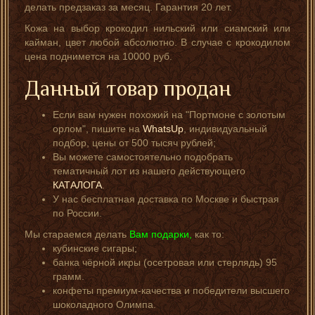
делать предзаказ за месяц. Гарантия 20 лет.
Кожа на выбор крокодил нильский или сиамский или
кайман, цвет любой абсолютно. В случае с крокодилом
цена поднимется на 10000 руб.
Данный товар продан
Если вам нужен похожий на "Портмоне с золотым
орлом", пишите на
WhatsUp
, индивидуальный
подбор, цены от 500 тысяч рублей;
Вы можете самостоятельно подобрать
тематичный лот из нашего действующего
КАТАЛОГА
.
У нас бесплатная доставка по Москве и быстрая
по России.
Мы стараемся делать
Вам подарки,
как то:
кубинские сигары;
банка чёрной икры (осетровая или стерлядь) 95
грамм.
конфеты премиум-качества и победители высшего
шоколадного Олимпа.