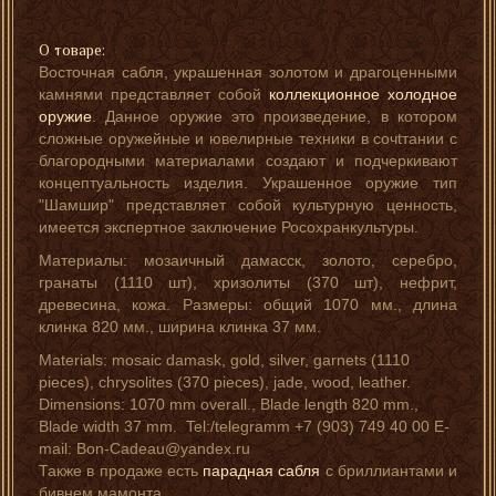
О товаре:
Восточная сабля, украшенная золотом и драгоценными
камнями представляет собой
коллекционное холодное
оружие
. Данное оружие это произведение, в котором
сложные оружейные и ювелирные техники в сочtтании с
благородными материалами создают и подчеркивают
концептуальность изделия. Украшенное оружие тип
"Шамшир" представляет собой культурную ценность,
имеется экспертное заключение Росохранкультуры.
Материалы: мозаичный дамасск, золото, серебро,
гранаты (1110 шт), хризолиты (370 шт), нефрит,
древесина, кожа. Размеры: общий 1070 мм., длина
клинка 820 мм., ширина клинка 37 мм.
Materials: mosaic damask, gold, silver, garnets (1110
pieces), chrysolites (370 pieces), jade, wood, leather.
Dimensions: 1070 mm overall., Blade length 820 mm.,
Blade width 37 mm. Tel:/telegramm +7 (903) 749 40 00 E-
mail: Bon-Cadeau@yandex.ru
Также в продаже есть
парадная сабля
с бриллиантами и
бивнем мамонта.