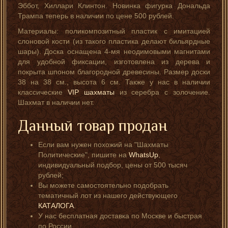
Эббот, Хиллари Клинтон. Новинка фигурка Дональда
Трампа теперь в наличии по цене 500 рублей.
Материалы: поликомпозитный пластик с имитацией
слоновой кости (из такого пластика делают бильярдные
шары). Доска оснащена 4-мя неодимовыми магнитами
для удобной фиксации, изготовлена из дерева и
покрыта шпоном благородной древесины. Размер доски
38 на 38 см., высота 6 см. Также у нас в наличии
классические
VIP шахматы
из серебра с золочение.
Шахмат в наличии нет.
Данный товар продан
Если вам нужен похожий на "Шахматы
Политические", пишите на
WhatsUp
,
индивидуальный подбор, цены от 500 тысяч
рублей;
Вы можете самостоятельно подобрать
тематичный лот из нашего действующего
КАТАЛОГА
.
У нас бесплатная доставка по Москве и быстрая
по России.