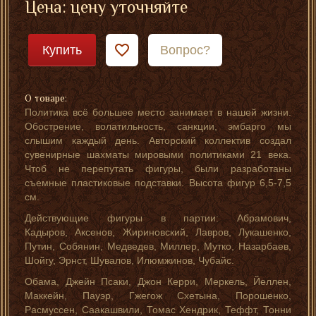
Цена: цену уточняйте
Купить
Вопрос?
О товаре:
Политика всё большее место занимает в нашей жизни.
Обострение, волатильность, санкции, эмбарго мы
слышим каждый день. Авторский коллектив создал
сувенирные шахматы мировыми политиками 21 века.
Чтоб не перепутать фигуры, были разработаны
съемные пластиковые подставки. Высота фигур 6,5-7,5
см.
Действующие фигуры в партии: Абрамович,
Кадыров, Аксенов, Жириновский, Лавров, Лукашенко,
Путин, Собянин, Медведев, Миллер, Мутко, Назарбаев,
Шойгу, Эрнст, Шувалов, Илюмжинов, Чубайс.
Обама, Джейн Псаки, Джон Керри, Меркель, Йеллен,
Маккейн, Пауэр, Гжегож Схетына, Порошенко,
Расмуссен, Саакашвили, Томас Хендрик, Теффт, Тонни