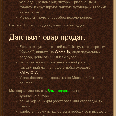
халцедон, беломорит, янтарь. Бриллианты и
гранаты инкрустируют галстук, пуговицы и запонки
на костюме.
Металлы - золото, серебро позолоченное.
Высота: 15 см., продана, повторов не будет
Данный товар продан
Если вам нужен похожий на "Шкатулка с секретом
"Крыса"", пишите на
WhatsUp
, индивидуальный
подбор, цены от 500 тысяч рублей;
Вы можете самостоятельно подобрать
тематичный лот из нашего действующего
КАТАЛОГА
.
У нас бесплатная доставка по Москве и быстрая
по России.
Мы стараемся делать
Вам подарки,
как то:
кубинские сигары;
банка чёрной икры (осетровая или стерлядь) 95
грамм.
конфеты премиум-качества и победители высшего