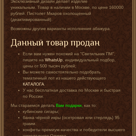
Эксклюзивный дизайн делает изделие
уникальным. Товар в наличии в Москве, по цене 160000
рублей. Пистолет Мкаров охолощенный
(деактивированный).
Возможны другие варианты исполнения абажура.
Данный товар продан
Если вам нужен похожий на "Светильник ПМ",
пишите на
WhatsUp
, индивидуальный подбор,
цены от 500 тысяч рублей;
Вы можете самостоятельно подобрать
тематичный лот из нашего действующего
КАТАЛОГА
.
У нас бесплатная доставка по Москве и быстрая
по России.
Мы стараемся делать
Вам подарки,
как то:
кубинские сигары;
банка чёрной икры (осетровая или стерлядь) 95
грамм.
конфеты премиум-качества и победители высшего
шоколадного Олимпа.