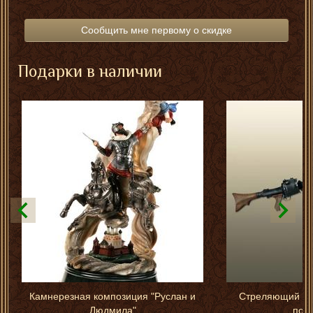
Сообщить мне первому о скидке
Подарки в наличии
Камнерезная композиция "Руслан и
Стреляющий пул
Людмила"
пос