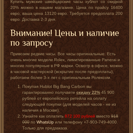
Купить мужские швейцарские часы хублот со скидкой
20% можно в нашем магазине. Цена по прайсу 16400
евро, ваша цена 13120 евро. Требуется предоплата 200
евро. Доставка 2-3 дня.
Внимание! Цены и наличие
по запросу
Привозим редкие часы. Все часы оригинальные. Есть
очень многие модели Rolex, лимитированные Panerai и
многие популярные в РФ марки. Осмотр в офисе, можно
в часовой мастерской (вскрытие после предоплаты),
работаем более 3-х лет с оригинальным Ролексом.
Покупая Hublot Big Bang Carbon вы
гарантированно получаете
скидку 22%
45 900
рублей от европейского ритейла на оплату
следующей покупки (для моделей часов - не из
наличия в Москве).
Узнайте как оплатить
872 100
рублей
вместо
918
000
по
WhatsUp
или телефону +7-903-749-4000.
Только для предзаказа.