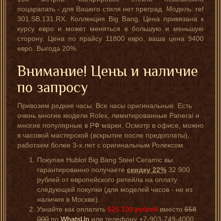
поцарапать - для Вашего стиля нет преград. Модель: ref
301.SB.131.RX. Коллекция Big Bang. Цена привязана к
курсу евро и может меняться в большую и меньшую
сторону. Цена по прайсу 11800 евро, ваша цена 9400
евро. Выгода 20%.
Внимание! Цены и наличие
по запросу
Привозим редкие часы. Все часы оригинальные. Есть
очень многие модели Rolex, лимитированные Panerai и
многие популярные в РФ марки. Осмотр в офисе, можно
в часовой мастерской (вскрытие после предоплаты),
работаем более 3-х лет с оригинальным Ролексом.
Покупая Hublot Big Bang Steel Ceramic вы
гарантированно получаете
скидку 22%
32 900
рублей от европейского ритейла на оплату
следующей покупки (для моделей часов - не из
наличия в Москве).
Узнайте как оплатить
625 100
рублей
вместо
658
000
по
WhatsUp
или телефону +7-903-749-4000.