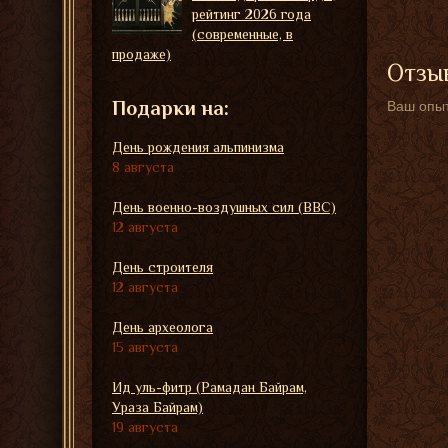
рейтинг 2026 года
(современные, в
продаже)
Отзыв
Подарки на:
Ваш опыт
День рождения альпинизма
8 августа
День военно-воздушных сил (ВВС)
12 августа
День строителя
12 августа
День археолога
15 августа
Ид уль-фитр (Рамадан Байрам,
Ураза Байрам)
19 августа