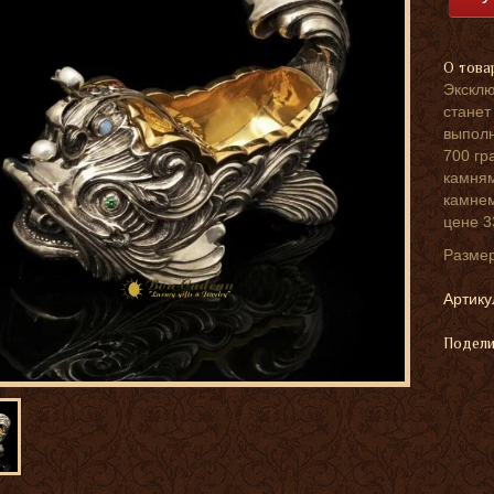
О това
Эксклю
станет
выполн
700 гр
камням
камнем
цене 3
Размер:
Артику
Подели