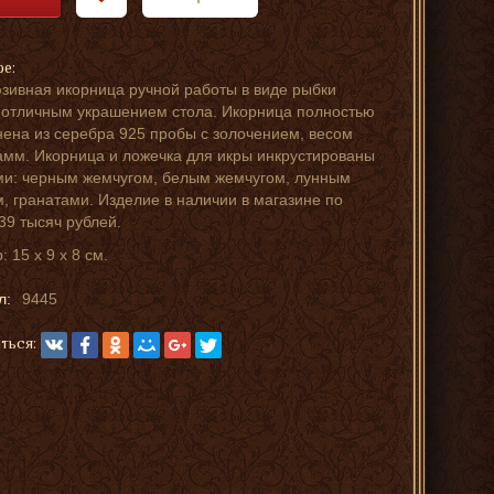
ре:
зивная икорница ручной работы в виде рыбки
 отличным украшением стола. Икорница полностью
ена из серебра 925 пробы с золочением, весом
амм. Икорница и ложечка для икры инкрустированы
и: черным жемчугом, белым жемчугом, лунным
, гранатами. Изделие в наличии в магазине по
39 тысяч рублей.
 15 х 9 х 8 см.
л:
9445
ться: