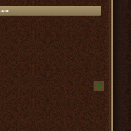
кидке