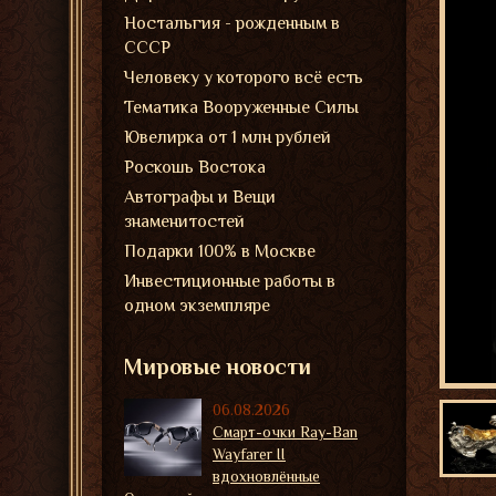
Ностальгия - рожденным в
СССР
Человеку у которого всё есть
Тематика Вооруженные Силы
Ювелирка от 1 млн рублей
Роскошь Востока
Автографы и Вещи
знаменитостей
Подарки 100% в Москве
Инвестиционные работы в
одном экземпляре
Мировые новости
06.08.2026
Смарт-очки Ray-Ban
Wayfarer II
вдохновлённые