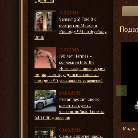
Одиссеей
16.07.2026
Samsung Z Fold 8 с
портретом Месси и
Подар
Роналду ЧМ по футболу
2026
15.07.2026
190 лет Hermès -
коллекция Into the
Horsescape превращает
седла, лассо, уздечки и кованые
гвозди в 90 уникальных украшений
24.06.2026
Ferrari просит своих
клиентов купить
электромобиль Luce за
640 000 долларов
Модель
02.06.2026
Самые дорогие нарды,