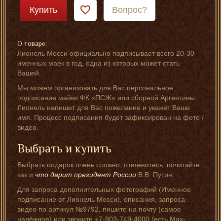
Купить
Вопрос?
О товаре:
Лионель Месси официально подписывает всего 20-30
именных маек в год, одна из которых может стать
Вашей.
Мы можем организовать для Вас персональное
подписание майки ФК «ПСЖ» или сборной Аргентины.
Лионель напишет для Вас пожелание и укажет Ваше
имя. Процесс подписания будет зафиксирован на фото /
видео.
Выбрать и купить
Выбрать подарок очень сложно, отвлекитесь, почитайте
как и
что дарит президент России
В.В. Путин.
Для запроса дополнительных фотографий (Именное
подписание от Лионель Месси), описания, запроса
видео по артикул №9792, пишите на почту (самое
надёжное) или звоните +7-903-749-4000 (есть Мах-