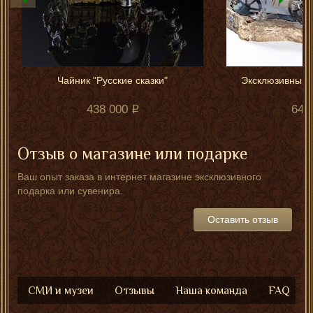
Чайник "Русские сказки"
Эксклюзивный 
438 000
640
Отзыв о магазине или подарке
Ваш опыт заказа в интернет магазине эксклюзивного
подарка или сувенира.
Оставить отзыв
СМИ и музеи
Отзывы
Наша команда
FAQ