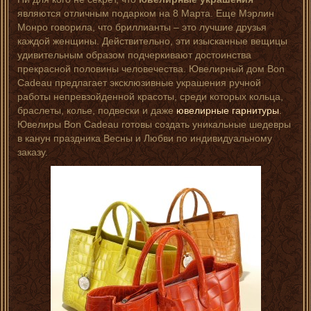
являются отличным подарком на 8 Марта. Еще Мэрлин
Монро говорила, что бриллианты – это лучшие друзья
каждой женщины. Действительно, эти изысканные вещицы
удивительным образом подчеркивают достоинства
прекрасной половины человечества. Ювелирный дом Bon
Cadeau предлагает эксклюзивные украшения ручной
работы непревзойденной красоты, среди которых кольца,
браслеты, колье, подвески и даже
ювелирные гарнитуры
.
Ювелиры Bon Cadeau готовы создать уникальные шедевры
в канун праздника Весны и Любви по индивидуальному
заказу.