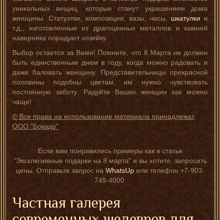
уникальных вещиц, которые станут украшением дома
женщины. Статуэтки, композиции, вазы, часы,
шкатулки
и
т.д., изготовленные из драгоценных металлов и камней
наверняка порадуют хозяйку.
Выбор остается за Вами! Помните, что 8 Марта не должен
быть единственным днем в году, когда можно радовать и
даже баловать женщину. Представительницы прекрасной
половины подобны цветам, им нужно чувствовать
постоянную заботу. Радуйте Ваших женщин как можно
чаще!
© Все права на использование материала принадлежат
ООО "Бокадо"
Если вам понравились примеры как в статье
"Эксклюзивные подарки на 8 марта" и вы хотите, запросить
цены. Отправьте запрос на
WhatsUp
или телефон +7-903-
749-4000.
Частная галерея
современных шедевров для