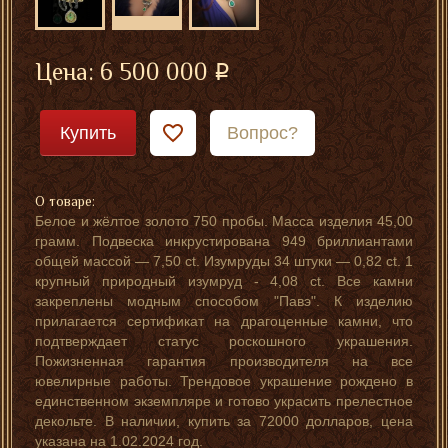
Цена:
6 500 000
Купить
Вопрос?
О товаре:
Белое и жёлтое золото 750 пробы. Масса изделия 45,00
грамм. Подвеска инкрустирована 949 бриллиантами
общей массой — 7,50 ct. Изумруды 34 штуки — 0,82 ct. 1
крупный природный изумруд - 4,08 ct. Все камни
закреплены модным способом "Павэ". К изделию
прилагается сертификат на драгоценные камни, что
подтверждает статус роскошного украшения.
Пожизненная гарантия производителя на все
ювелирные работы. Трендовое украшение рождено в
единственном экземпляре и готово украсить прелестное
декольте. В наличии, купить за 72000 долларов, цена
указана на 1.02.2024 год.