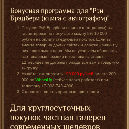
Бонусная программа для "Рэй
Брэдбери (книга с автографом)"
Покупая Рэй Брэдбери (книга с автографом) вы
гарантированно получаете скидку 5% 10 000
рублей на оплату следующей покупки. Если вы
видите товар на других сайтах и дороже - значит у
них правильная цена. Мы не успеваем обновлять
все товарные позиции плюс товары старше
12 месяцев не должны попадаться вам в товарную
выгрузку.
Узнайте, как оплатить
190 000
рублей
вместо
200
000
по
WhatsUp
(сейчас плохо работает) или
телефону +7-903-749-4000.
Стараемся делать приятные приятности.
Для круглосуточных
покупок частная галерея
современных шедевров