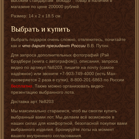
высоким стандартам "Бокадо". Товар в наличии в
магазине по цене 200000 рублей.
Размер: 14 x 2 x 18.5 см.
Выбрать и купить
Выбрать подарок очень сложно, отвлекитесь, почитайте
как и
что дарит президент России
В.В. Путин.
Для запроса дополнительных фотографий (Рэй
Брэдбери (книга с автографом)), описания, запроса
видео по артикул №8203, пишите на почту (самое
надёжное) или звоните +7-903-749-4000 (есть Мах-
проверяется 2 раза в сутки), 8-800-201-6863 по России
бесплатно
. Также можно организовать видео-
презентацию выбранного лота.
Доставка арт. №8203
Мы максимально стараемся, чтоб вы смогли купить
выбранный вами лот. Мы делаем всё возможное в
наших силах для комфортной, безопасной покупки вами
выбранного изделия. Бронируйте лоты на момент
вашего внутреннего согласования.