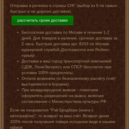
Отправка в регионы и страны СНГ (выбор из 5-ти самых
быстрых и не дорогих доставок)
рассчитать сроки доставки
Бесплатная доставка по Москве в течение 1-2
дней. Для товаров в наличии, срочная доставка за
2 часа. Быстрая доставка арт. 8203 по Москве
курьерской службой
Достависта
или
Яндекс-
курьер
;
Доставка в ваш город транспортной компанией
СДЭК, ПониЭкспресс или СПСР бесплатно при
условии 100% предоплаты;
Оплата возможна по безналичному расчёту (счёт
выставляется в Корзине).
При международном вывозе - помогаем
оформлять разрешение на вывоз, включая
согласование с Министерством культуры РФ.
Если не понравился "Рэй Брэдбери (книга с
автографом)", то возврат за ваш счёт. Возврат денег
100% после получения товара исходном виде в нашем
офисе.