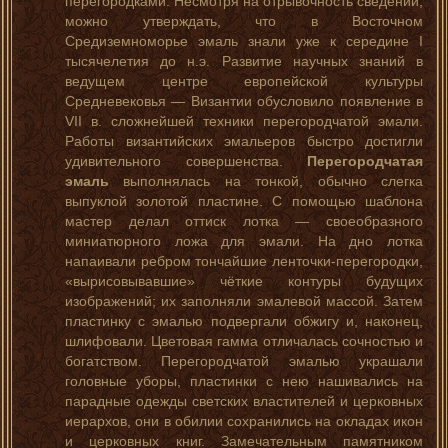
перегородками. Несмотря на отрывочность сведений,
можно утверждать, что в Восточном
Средиземноморье эмаль знали уже к середине I
тысячелетия до н.э. Развитие научных знаний в
ведущем центре европейской культуры
Средневековья — Византии обусловило появление в
VII в. сложнейшей техники перегородчатой эмали.
Работы византийских эмальеров быстро достигли
удивительного совершенства.
Перегородчатая
эмаль
выполнялась на тонкой, обычно слегка
выпуклой золотой пластине. С помощью шаблона
мастер делал оттиск лотка — своеобразного
миниатюрного ложа для эмали. На дно лотка
напаивали ребром тончайшие ленточки-перегородки,
«вырисовывавшие» чёткие контуры будущих
изображений; их заполняли эмалевой массой. Затем
пластинку с эмалью подвергали обжигу и, наконец,
шлифовали. Цветовая гамма отличалась сочностью и
богатством. Перегородчатой эмалью украшали
головные уборы, пластинки с нею нашивались на
парадные одежды светских властителей и церковных
иерархов, они в обилии сохранились на окладах икон
и церковных книг. Замечательным памятником