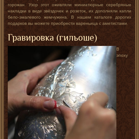
горожан. Узор этот оживляли миниатюрные серебряные
накладки в виде звёздочек и розеток, их дополняли капли
бело-эмалевого жемчужина. В нашем каталоге дорогих
подарков вы можете приобрести вареньица с аметистами.
Гравировка (гильоше)
В
эпоху