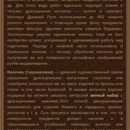
др. Для этого вида работ идеально подходят ковкие и
тягучие драгоценные металлы — золото и серебро.
Мастера Древней Руси использовали до 450 чеканов
разного назначения: с помощью одних фону придавали
матовую фактуру, другими наносили узорные бордюры.
Златокузнецы широко применяли чеканку, пока не был
изобретён штамп, ускоривший и удешевивший работу над
изделиями. Наряду с чеканкой часто использовали и
басменное тисение — технику обработки металла для
получения на его поверхности рельефных изображений
путём выдавливания.
Насечка (таушировка)
— древний художественный приём
украшения драгоценными металлами (золотом или
серебром) контрастных им по цвету изделий из бронзы или
стали, в том числе булатной. В нашем каталоге дорогих
подарков вы можете заказать авторский
винный набор
с
драгоценными камнями.Этот способ декорирования
применялся для отделки боевого и парадного оружия,
доспехов и т. д. Суть процесса заключается в том, что на
поверхности предметов делают насечки и в
образовавшиеся углубления набивают золотую или