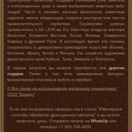
серебряную проволоку, создавая тончайший узор завитков
и стилизованных трав, а также изображения животных либо
людей. Часто в технике насечки выполняли памятные
надписи: имена владельцев, подписи мастеров или тексты
нравоучительного характера. Таушировка широко
применялась в XII—XVII вв. Ею блестяще владели мастера
Византии, Ближнего Востока, Китая, Японии, Северного
Кавказа и Древней Руси. В настоящее время эта техника
сохранилась в декоративно-прикладном искусстве Италии,
Испании, Ирана, Китая и Японии. Ею славятся художники
дагестанского аула Кубачи, Тулы, Ижевска и Златоуста.
В нашем каталоге вы можете приобрести все
дорогие
подарки
. Также у нас есть камнерезные фигурки,
миниатюрная пластика в золоте и серебре.
© Все права на использование материала принадлежат
ООО "Бокадо"
Если вам понравились примеры как в статье "Ювелирные
способы обработки драгоценного металла" и вы хотите,
запросить цены. Отправьте запрос на
WhatsUp
или
телефон +7-903-749-4000.