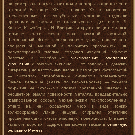
например, она насчитывает почти полторы сотни цветов и
оттенков! В конце XIX — начале XX в. множество
отечественных и зарубежных мастеров отдавали
предпочтение эмали по гильошировке. Для фирм Л.
Картье, К. Фаберже, И. Брицына и других вещи с эмалью
гильоше стали своего рода визитной карточкой.
Шелковистый блеск гравированного узора, нанесённого
специальной машиной и покрытого прозрачной или
полупрозрачной эмалью, создавал чарующий эффект.
Золотые и серебряные
эксклюзивные ювелирные
украшения
с эмалью гильоше — от запонок и дамских
сигаретниц до настольных часов и рамок для фотографий
— считались своеобразным символом элегантности.
Эмаль гильоше
(эмаль по гильошировке) — техника
покрытия не сколькими слоями прозрачной цветной и
бесцветной эмали поверхности металла, предварительно
гравированной особым механическим приспособлением,
отчего на ней образуется узор в виде тонких
волнообразных линий, чешуек, спиралей, отчётливо
просвечивающий сквозь эмалевую поверхность. В нашем
каталоге дорогих подарков вы можете заказать
семейную
реликвию Мечеть
.