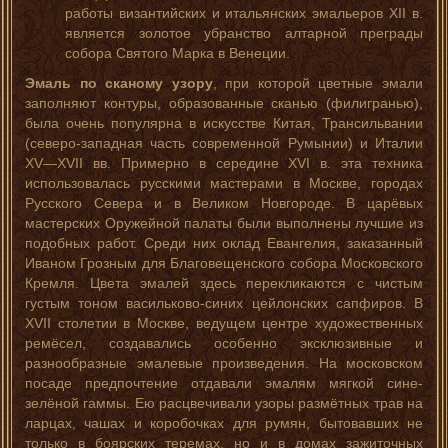
работы византийских и итальянских эмальеров XII в.
является золотое убранство алтарной преграды
собора Святого Марка в Венеции.
Эмаль по сканому узору
, при которой цветные эмали
заполняют контуры, образованные сканью (филигранью),
была очень популярна в искусстве Китая, Трансильвании
(северо-западная часть современной Румынии) и Италии
XV—XVII вв. Примерно в середине XVI в. эта техника
использовалась русскими мастерами в Москве, городах
Русского Севера и в Великом Новгороде. В царёвых
мастерских Оружейной палаты были выполнены лучшие из
подобных работ. Среди них оклад Евангелия, заказанный
Иваном Грозным для Благовещенского собора Московского
Кремля. Цвета эмалей здесь перекликаются с чистым
густым тоном васильково-синих цейлонских сапфиров. В
XVII столетии в Москве, ведущем центре художественных
ремёсел, создавались особенно эксклюзивные и
разнообразные эмалевые произведения. На московском
посаде предпочтение отдавали эмалям мягкой сине-
зелёной гаммы. Ею расцвечивали узоры размётных трав на
ларцах, чашах и коробочках для румян, бытовавших не
только в боярских теремах, но и в домах зажиточных