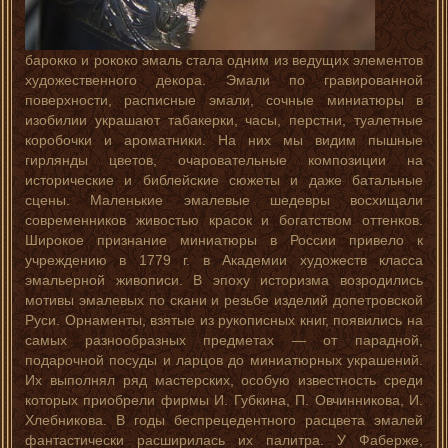
барокко и рококо эмаль стала одним из ведущих элементов
художественного декора. Эмали по гравированной
поверхности, расписные эмали, сочные миниатюры в
изобилии украшают табакерки, часы, перстни, туалетные
коробочки и ароматники. На них мы видим пышные
гирлянды цветов, очаровательные композиции на
исторические и библейские сюжеты и даже батальные
сцены. Маленькие эмалевые шедевры восхищали
современников живостью красок и богатством оттенков.
Широкое признание миниатюры в России привело к
учреждению в 1779 г. в Академии художеств класса
эмальерной живописи. В эпоху историзма возродились
мотивы эмалевых по скани и резьбе изделий допетровской
Руси. Орнаменты, взятые из рукописных книг, появились на
самых разнообразных предметах — от парадной,
подарочной посуды и ларцов до миниатюрных украшений.
Их выполнял ряд мастерских, особую известность среди
которых приобрели фирмы И. Губкина, П. Овчинникова, И.
Хлебникова. В годы беспрецедентного расцвета эмалей
фантастически расширилась их палитра. У Фаберже,