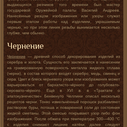
выдающихся резчиков того времени был мастер
государевой Оружейной палаты Василий Андреев.
Нанесённые резцом изображения или узоры служат
первым этапом работы над изделием, украшаемым
чернью, но при этом линия резьбы вынимается несколько
глубже, чем обычно.
Чернение
Чернение
— древний способ декорирования изделий из
серебра и золота. Сущность его заключается в нанесении
на гравированную поверхность металла жидкого сплава
(черни), в состав которого входят серебро, медь, свинец и
сера. Цвет и блеск черневого узора или изображения может
варьироваться от бархатисто-чёрного до голубовато-
серовато-чёрного. Ещё в XVI в. в «Трактате о
златокузнечестве» Бенвенуто Челлини описал несколько
рецептов черни. Тонко измельчённый порошок разбавляют
раствором буры, поташа и поваренной соли до состояния
жидкой сметаны. Этой смесью покрывают узор либо фон
изображения. После обжига при температуре 300—400 °С
с изделия снимают лишние натёки; далее следует