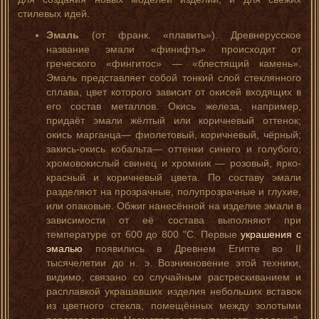
стилевых идей.
Эмаль
(от франк. «плавить»). Древнерусское
название эмали «финифть» происходит от
греческого «фингитос» — «блестящий камень».
Эмаль представляет собой тонкий слой стеклянного
сплава, цвет которого зависит от окисей входящих в
его состав металлов. Окись железа, например,
придаёт эмали жёлтый или коричневый оттенок;
окись марганца— фиолетовый, коричневый, чёрный;
закись-окись кобальта— оттенки синего и голубого;
хромовокислый свинец и хромник — розовый, ярко-
красный и коричневый цвета. По составу эмали
разделяют на прозрачные, полупрозрачные и глухие,
или опаковые. Обжиг нанесённой на изделие эмали в
зависимости от её состава выполняют при
температуре от 600 до 800 "С. Первые
украшения с
эмалью
появились в Древнем Египте во II
тысячелетии до н. э. Возникновение этой техники,
видимо, связано со случайным растрескиванием и
расплавкой украшавших изделия небольших вставок
из цветного стекла, помещённых между золотыми