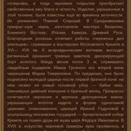
полировка, и тогда черневое покрытие приобретает
свойственные ему блеск и чёткость. Изделия, украшенные в
этой технике, были известны ещё во времена античности.
Их упоминает Плиний Старший. В Средневековье
прекрас¬ную чернь изготовляли мастера Византии,
Ближнего Востока, Италии, Кавказа, Древней Руси.
Благородная роскошь отличает работы «черненых дел
умельцев», служивших в мастерских Московского Кремля в
XVI— XVII вв. К возрожденческим мотивам восходит
ритмичный орнамент травных завитков, декорирующий
борт золотого блюда весом почти 3 кг, служившего
свадебным подарком Ивана Грозного его второй жене
черкешенке Марии Темрюковне. По преданию, оно было
поднесено молодой царице после первой брачной ночи: на
нём лежал её новый головной убор — бабья кика,
сменившая девичий кокошник и брачный венец. Прекрасно
сочетаются чернение и крупные драгоценные камни,
украшающие золотое кадило в форме одноглавой
церковки, пожалованное царицей Ириной Годуновой в
усыпальницу московских государей — Архангельский собор
Кремля на помин души её мужа царя Фёдора Ивановича. В
XVIII в. искусство черневой гравюры ярко проявилось в