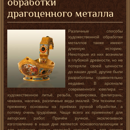
обработки
драгоценного металла
Различные способы
художественной обработки
металлов также имеют
длинную историю.
Некоторые из них возникли
в глубокой древности, но не
потеряли своей ценности
до наших дней, другие были
разработаны сравнительно
недавно. В арсенале
современного ювелира —
художественное литьё, резьба, гравировка, филигрань,
чеканка, насечка, различные виды эмалей. Эти техники по-
прежнему основаны на приёмах ручной обработки, а
потому очень трудоёмки. Чаще всего их применяют для
авторских работ. Причём ручное, эксклюзивное
изготовление в наши дни является основополагающим и
для создания новых моделей изделий, и для свежих