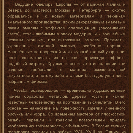
Ведущие ювелиры Европы — от парижан Лалика и
Вевера до мастеров Москвы и Петербурга — охотно
обращались и к новым материалам и техникам
эмальерного производства: ярким декоративным эмалевым
лакам, эмалям с эффектом опалесценции (рассеивания
света), столь любимым в эпоху модерна, и к волшебным
нежным оконным, или витражным, эмалям. Предметы,
украшенные оконной эмалью, особенно нарядны.
Нанесённые на прорезной или ажурный сканый узор, они,
если рассматривать их на свет, производят эффект,
подобный витражу. Хрупкие и сложные в исполнении, эти
изделия требовали от мастера исключительной
аккуратности, и потому работа с ними была доступна лишь
избранным фирмам.
Резьба, гравирование
— древнейший художественный
приём обработки металлов, дерева, кости и камня,
известный человечеству на протяжении тысячелетий. В его
основе — нанесение на поверхность изделия линейного
рисунка или узора. Со временем мастера от плоскостной
резьбы перешли к гравюре, позволявшей придать
изображению трёхмерность, объёмность. В России технику
гравировки освоили на рубеже XVII—XVIII вв. Одним из