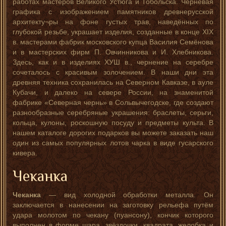
работах мастеров Великого Устюга и Тобольска. Черневая
графика с изображением памятников древнерусской
архитекту¬ры на фоне густых трав, наведённых по
глубокой резьбе, украшает изделия, созданные в конце XIX
в. мастерами фабрик московского купца Василия Семёнова
и в мастерских фирм П. Овчинникова и И. Хлебникова.
Здесь, как и в изделиях ХУШ в., чернение на серебре
сочеталось с красивым золочением. В наши дни эта
древняя техника сохранилась на Северном Кавказе, в ауле
Кубачи, и далеко на севере России, на знаменитой
фабрике «Северная чернь» в Сольвычегодске, где создают
разнообразные серебряные украшения: браслеты, серьги,
кольца, кулоны, роскошную посуду и предметы культа. В
нашем каталоге дорогих подарков вы можете заказать наш
один из самых популярных лотов чарка в виде гусарского
кивера.
Чеканка
Чеканка
— вид холодной обработки металла. Он
заключается в нанесении на заготовку рельефа путём
удара молотом по чекану (пуансону), кончик которого
выполнен в форме шара, звёздочки, квадрата, желобка и