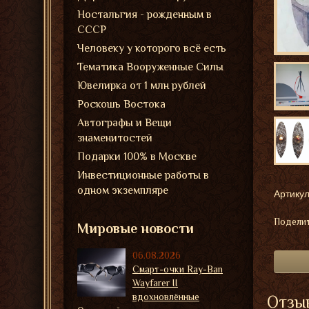
Ностальгия - рожденным в
СССР
Человеку у которого всё есть
Тематика Вооруженные Силы
Ювелирка от 1 млн рублей
Роскошь Востока
Автографы и Вещи
знаменитостей
Подарки 100% в Москве
Инвестиционные работы в
одном экземпляре
Артикул
Поделит
Мировые новости
06.08.2026
Смарт-очки Ray-Ban
Wayfarer II
вдохновлённые
Отзыв