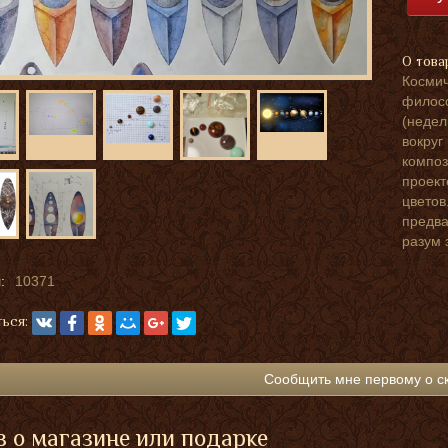
О това
Космич
филосо
(недел
вокруг
композ
проект
цветов
предва
разум 
:
10371
ься:
Сообщить мне первому о с
 о магазине или подарке