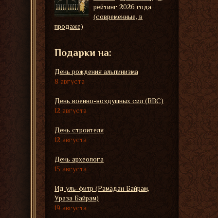
рейтинг 2026 года
(современные, в
продаже)
Подарки на:
День рождения альпинизма
8 августа
День военно-воздушных сил (ВВС)
12 августа
День строителя
12 августа
День археолога
15 августа
Ид уль-фитр (Рамадан Байрам,
Ураза Байрам)
19 августа