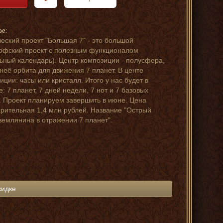
ре:
еский проект "Большая 7" - это большой
фский проект с полезным функционалом
ьный календарь). Центр композиции - полусфера,
 неё орбита для движения 7 планет. В центе
иции: часы или кристалл. Итого у нас будет в
е: 7 планет, 7 дней недели, 7 нот и 7 базовых
. Проект планируем завершить в июне. Цена
рительная 1,4 млн рублей. Название "Острый
землянина в отражении 7 планет".
кидке