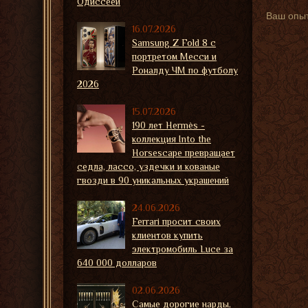
Одиссеей
Ваш опыт
16.07.2026
Samsung Z Fold 8 с
портретом Месси и
Роналду ЧМ по футболу
2026
15.07.2026
190 лет Hermès -
коллекция Into the
Horsescape превращает
седла, лассо, уздечки и кованые
гвозди в 90 уникальных украшений
24.06.2026
Ferrari просит своих
клиентов купить
электромобиль Luce за
640 000 долларов
02.06.2026
Самые дорогие нарды,