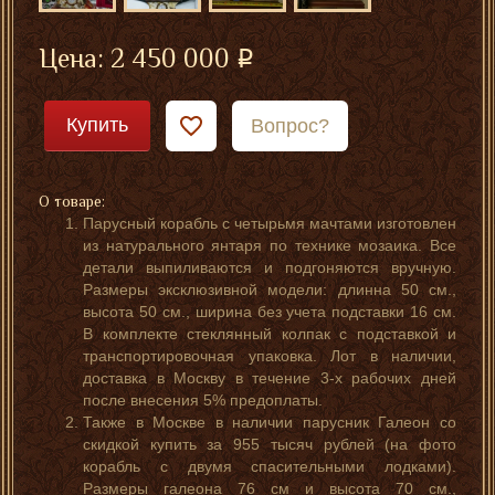
парусник
парусник
с часами
с часами
Цена:
2 450 000
из янтаря
Купить
Вопрос?
О товаре:
Парусный корабль с четырьмя мачтами изготовлен
из натурального янтаря по технике мозаика. Все
детали выпиливаются и подгоняются вручную.
Размеры эксклюзивной модели: длинна 50 см.,
высота 50 см., ширина без учета подставки 16 см.
В комплекте стеклянный колпак с подставкой и
транспортировочная упаковка. Лот в наличии,
доставка в Москву в течение 3-х рабочих дней
после внесения 5% предоплаты.
Также в Москве в наличии парусник Галеон со
скидкой купить за 955 тысяч рублей (на фото
корабль с двумя спасительными лодками).
Размеры галеона 76 см и высота 70 см.,