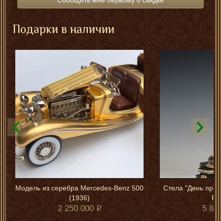
Сообщить мне первому о скидке
Подарки в наличии
Модель из серебра Mercedes-Benz 500
Стела "День при
(1936)
Ро
2 250 000
5 80