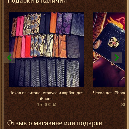
Подарки в наличии
Чехол из питона, страуса и карбон для
Чехол для iPhone "
iPhone
эм
15 000
36 
Отзыв о магазине или подарке