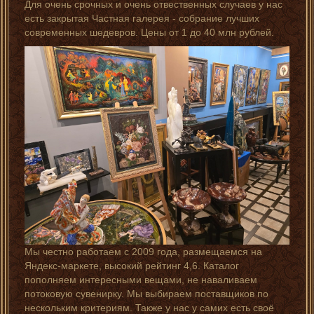
Для очень срочных и очень отвественных случаев у нас
есть закрытая Частная галерея - собрание лучших
современных шедевров. Цены от 1 до 40 млн рублей.
Мы честно работаем с 2009 года, размещаемся на
Яндекс-маркете, высокий рейтинг 4,6. Каталог
пополняем интересными вещами, не наваливаем
потоковую сувенирку. Мы выбираем поставщиков по
нескольким критериям. Также у нас у самих есть своё