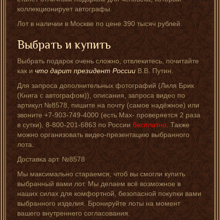
коллекционирует автографы.
Лот в наличии в Москве по цене 390 тысяч рублей.
Выбрать и купить
Выбрать подарок очень сложно, отвлекитесь, почитайте
как и
что дарит президент России
В.В. Путин.
Для запроса дополнительных фотографий (Лиля Брик
(Книга с автографом)), описания, запроса видео по
артикул №8578, пишите на почту (самое надёжное) или
звоните +7-903-749-4000 (есть Мах- проверяется 2 раза
в сутки), 8-800-201-6863 по России
бесплатно
. Также
можно организовать видео-презентацию выбранного
лота.
Доставка арт. №8578
Мы максимально стараемся, чтоб вы смогли купить
выбранный вами лот. Мы делаем всё возможное в
наших силах для комфортной, безопасной покупки вами
выбранного изделия. Бронируйте лоты на момент
вашего внутреннего согласования.