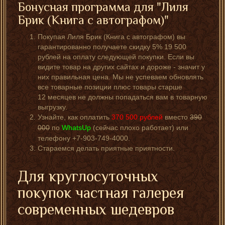
Бонусная программа для "Лиля
Брик (Книга с автографом)"
Покупая Лиля Брик (Книга с автографом) вы
гарантированно получаете скидку 5% 19 500
рублей на оплату следующей покупки. Если вы
видите товар на других сайтах и дороже - значит у
них правильная цена. Мы не успеваем обновлять
все товарные позиции плюс товары старше
12 месяцев не должны попадаться вам в товарную
выгрузку.
Узнайте, как оплатить
370 500
рублей
вместо
390
000
по
WhatsUp
(сейчас плохо работает) или
телефону +7-903-749-4000.
Стараемся делать приятные приятности.
Для круглосуточных
покупок частная галерея
современных шедевров