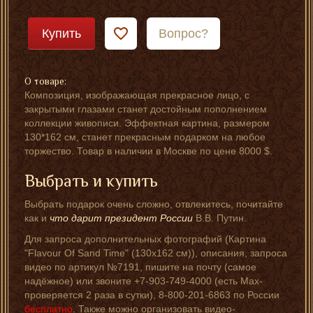
Купить
Вопрос?
О товаре:
Композиция, изображающая прекрасное лицо, с
закрытыми глазами станет достойным пополнением
коллекции живописи. Эффектная картина, размером
130*162 см, станет прекрасным подарком на любое
торжество. Товар в наличии в Москве по цене 8000 $.
Выбрать и купить
Выбрать подарок очень сложно, отвлекитесь, почитайте
как и
что дарит президент России
В.В. Путин.
Для запроса дополнительных фотографий (Картина
"Flavour Of Sand Time" (130x162 см)), описания, запроса
видео по артикул №7191, пишите на почту (самое
надёжное) или звоните +7-903-749-4000 (есть Мах-
проверяется 2 раза в сутки), 8-800-201-6863 по России
бесплатно
. Также можно организовать видео-