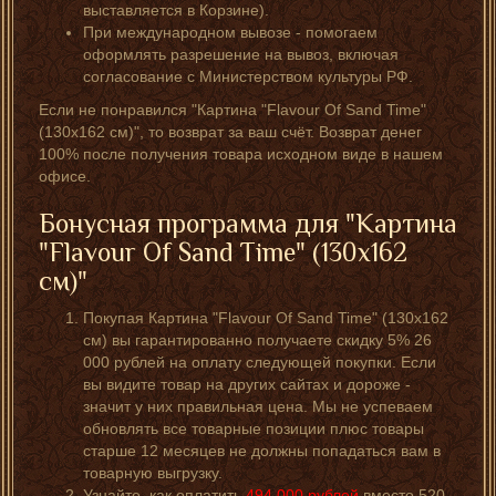
выставляется в Корзине).
При международном вывозе - помогаем
оформлять разрешение на вывоз, включая
согласование с Министерством культуры РФ.
Если не понравился "Картина "Flavour Of Sand Time"
(130x162 см)", то возврат за ваш счёт. Возврат денег
100% после получения товара исходном виде в нашем
офисе.
Бонусная программа для "Картина
"Flavour Of Sand Time" (130x162
см)"
Покупая Картина "Flavour Of Sand Time" (130x162
см) вы гарантированно получаете скидку 5% 26
000 рублей на оплату следующей покупки. Если
вы видите товар на других сайтах и дороже -
значит у них правильная цена. Мы не успеваем
обновлять все товарные позиции плюс товары
старше 12 месяцев не должны попадаться вам в
товарную выгрузку.
Узнайте, как оплатить
494 000
рублей
вместо
520