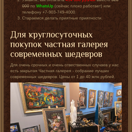
000
по
WhatsUp
(сейчас плохо работает) или
телефону +7-903-749-4000.
Стараемся делать приятные приятности.
Для круглосуточных
покупок частная галерея
современных шедевров
Для очень срочных и очень отвественных случаев у нас
есть закрытая Частная галерея - собрание лучших
современных шедевров. Цены от 1 до 40 млн рублей.