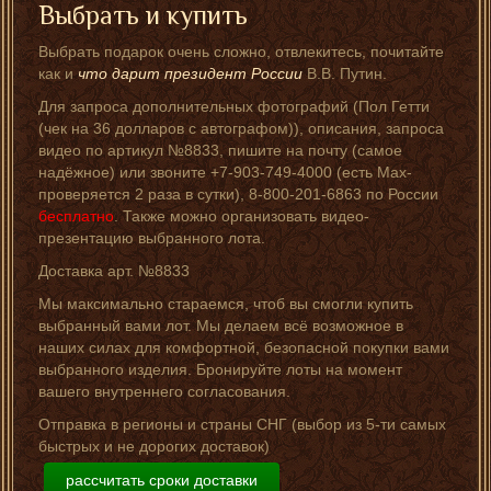
Выбрать и купить
Выбрать подарок очень сложно, отвлекитесь, почитайте
как и
что дарит президент России
В.В. Путин.
Для запроса дополнительных фотографий (Пол Гетти
(чек на 36 долларов с автографом)), описания, запроса
видео по артикул №8833, пишите на почту (самое
надёжное) или звоните +7-903-749-4000 (есть Мах-
проверяется 2 раза в сутки), 8-800-201-6863 по России
бесплатно
. Также можно организовать видео-
презентацию выбранного лота.
Доставка арт. №8833
Мы максимально стараемся, чтоб вы смогли купить
выбранный вами лот. Мы делаем всё возможное в
наших силах для комфортной, безопасной покупки вами
выбранного изделия. Бронируйте лоты на момент
вашего внутреннего согласования.
Отправка в регионы и страны СНГ (выбор из 5-ти самых
быстрых и не дорогих доставок)
рассчитать сроки доставки