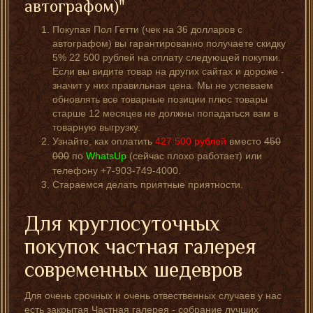
автографом)"
Покупая Пол Гетти (чек на 36 долларов с
автографом) вы гарантированно получаете скидку
5% 22 500 рублей на оплату следующей покупки.
Если вы видите товар на других сайтах и дороже -
значит у них правильная цена. Мы не успеваем
обновлять все товарные позиции плюс товары
старше 12 месяцев не должны попадаться вам в
товарную выгрузку.
Узнайте, как оплатить
427 500
рублей
вместо
450
000
по
WhatsUp
(сейчас плохо работает) или
телефону +7-903-749-4000.
Стараемся делать приятные приятности.
Для круглосуточных
покупок частная галерея
современных шедевров
Для очень срочных и очень отвественных случаев у нас
есть закрытая Частная галерея - собрание лучших