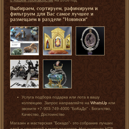
о нашем производстве
на 2016 год.
Выбираем, сортируем, рафинируем и
фильтруем для Вас самое лучшее и
размещаем в разделе "Новинки"
Услуга подбора подарка или лота в вашу
коллекцию. Запрос направляйте на
WhatsUp
или
звоните +7-903-749-4000 "БоКаДо" - Богатство,
Качество, Достоинство
Магазин и мастерская "Бокадо"- это собрание лучших
идей и ценностей в мире подарков. Нас снимали НТВ,