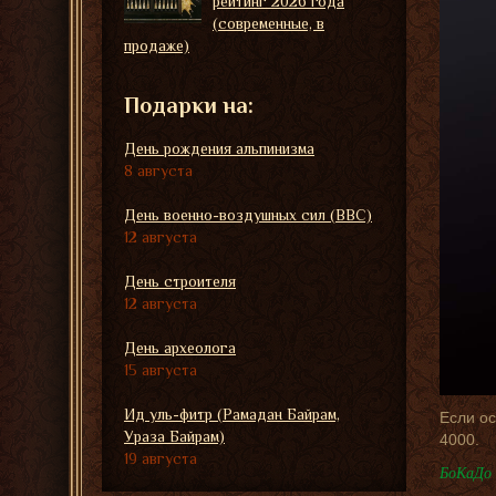
рейтинг 2026 года
(современные, в
продаже)
Подарки на:
День рождения альпинизма
8 августа
День военно-воздушных сил (ВВС)
12 августа
День строителя
12 августа
День археолога
15 августа
Ид уль-фитр (Рамадан Байрам,
Если о
Ураза Байрам)
4000.
19 августа
БоКаДо 