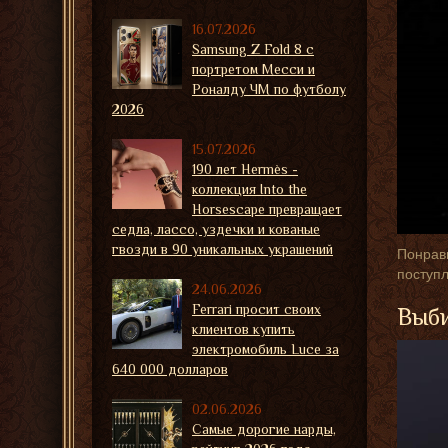
16.07.2026
Samsung Z Fold 8 с
портретом Месси и
Роналду ЧМ по футболу
2026
15.07.2026
190 лет Hermès -
коллекция Into the
Horsescape превращает
седла, лассо, уздечки и кованые
гвозди в 90 уникальных украшений
Понрави
поступл
24.06.2026
Ferrari просит своих
Выби
клиентов купить
электромобиль Luce за
640 000 долларов
02.06.2026
Самые дорогие нарды,