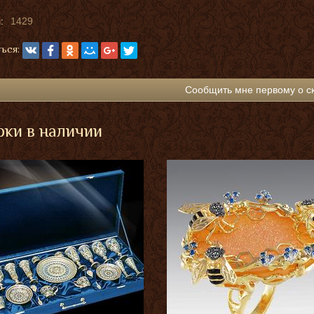
:
1429
ься:
Сообщить мне первому о с
ки в наличии