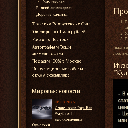
Мастерская
Редкий антиквариат
Про
Дорогие кальяны
П
Тематика Вооруженные Силы
о
Ювелирка от 1 млн рублей
У
П
Роскошь Востока
Автографы и Вещи
Быстрая
знаменитостей
лояльно
Подарки 100% в Москве
Инве
Инвестиционные работы в
"Кул
одном экземпляре
Мировые новости
06.08.2026
Смарт-очки Ray-Ban
Wayfarer II
вдохновлённые
Одиссеей