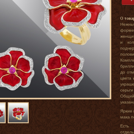
О това
Нежны
форме
женщин
и кол
подчер
полови
Компл
брилл
до отм
цвета 
украше
серьги
Общий 
указан
Яркие 
мака п
Есть
отдель