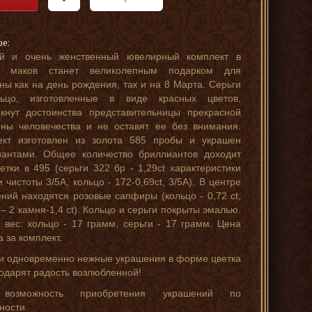
ре:
й и очень женственный ювелирный комплект в
 маков станет великолепным подарком для
ы как на день рождения, так и на 8 Марта. Серьги
ьцо, изготовленные в виде красных цветов,
кнут достоинства представительницы прекрасной
ны человечества и не оставят ее без внимания.
ект изготовлен из золота 585 пробы и украшен
иантами. Общее количество бриллиантов доходит
етки в 495 (серьги 322 бр - 1,29ct характеристики
и чистоты 3/5А, кольцо - 172-0,69ct, 3/5А). В центре
ний находятся розовые сапфиры (кольцо - 0,72 ct,
 – 2 камня-1,4 ct). Кольцо и серьги покрыты эмалью.
вес: кольцо - 17 грамм, серьги - 17 грамм. Цена
а за комплект.
и одновременно нежные украшения в форме цветка
одарят радость возлюбленной!
 возможность приобретения украшений по
ности.