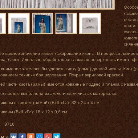
Особое
лаково
достиг
почти 
сусаль
живопи
сияния
е важное значение имеет лакирование иконы. В процессе лакиров
ка, блеск. Идеально обработанная лаковая поверхность имеет эф
внимание хотелось бы уделить киоту (раме) данной иконы. Киот (р
зованием техники браширования. Покрыт акриловой краской.
ей части киота (рамы) имеются кованные подвес и планка с назва
олностью выполнена из экологически чистых материалов.
иконы с киотом (рамой) (ВхШхГл): 32 х 24 х 4 см.
иконы (ВхШхГл): 18 х 12 х 0,6 см.
:
9718
ься: