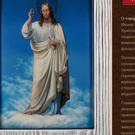
О това
Икона
Христо
подмос
живопи
фольги
Основа
прочно
склеен
горяче
идеаль
сторон
водоот
Главно
реалис
практи
многос
живопи
кропот