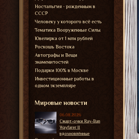
Ностальгия - рожденным в
СССР
Человеку у которого всё есть
Тематика Вооруженные Силы
Ювелирка от 1 млн рублей
Роскошь Востока
Автографы и Вещи
знаменитостей
Подарки 100% в Москве
Инвестиционные работы в
одном экземпляре
Мировые новости
06.08.2026
Смарт-очки Ray-Ban
Wayfarer II
вдохновлённые