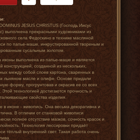
ре:
 DOMINUS JESUS CHRISTUS (Господь Иисус
с) выполнена прекрасными художниками из
ковного села Федоскино в технике масляной
си по папье-маше, инкрустированной твореным и
рованным сусальным золотом.
 иконы выполнена из папье-маше и является
й конструкцией, созданной из нескольких,
ных между собой слоев картона, сваренных в
м льняном масле и олифе. Основе придали
ную форму, прогрунтовав и окрасив ее со всех
. Этой технологией достигаются прочность и
талкивающие свойства изделия.
е в иконе - живопись. Она весьма декоративна и
тична. В отличии от станковой живописи
чески полное отсутствие мазков, сочность красок и
лойность. Технология лессировки придаёт
си тёплый внутренний свет. Такая работа очень
лива.