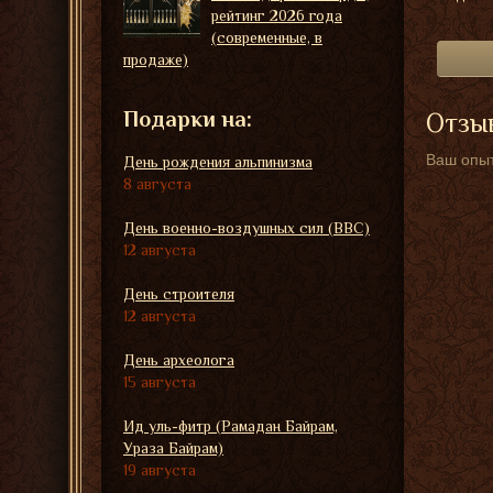
рейтинг 2026 года
(современные, в
продаже)
Подарки на:
Отзыв
Ваш опыт
День рождения альпинизма
8 августа
День военно-воздушных сил (ВВС)
12 августа
День строителя
12 августа
День археолога
15 августа
Ид уль-фитр (Рамадан Байрам,
Ураза Байрам)
19 августа