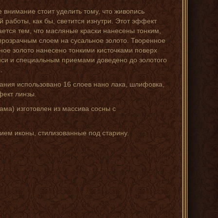
 внимание стоит уделить тому, что живопись
й работы, как бы, светится изнутри. Этот эффект
ается тем, что масляные краски нанесены тонким,
прозрачным слоем на сусальное золото. Творенное
ное золото нанесено тонкими кисточками поверх
си и специальным приемами доведено до золотого
.
ания использовано 16 слоев нано лака, шлифовка,
фект линзы.
ама) изготовлен из массива сосны с
нием иконы, стилизованные под старину.