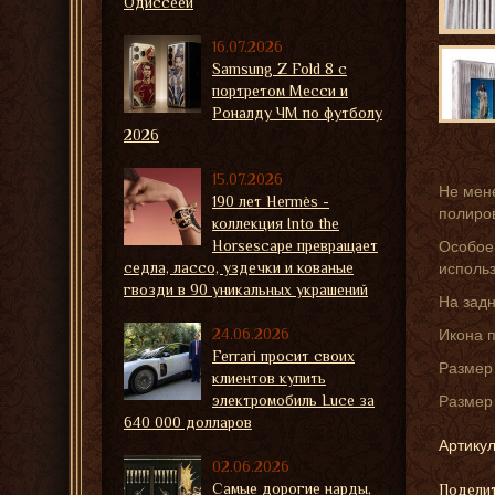
Одиссеей
16.07.2026
Samsung Z Fold 8 с
портретом Месси и
Роналду ЧМ по футболу
2026
15.07.2026
Не мене
190 лет Hermès -
полиров
коллекция Into the
Horsescape превращает
Особое 
седла, лассо, уздечки и кованые
исполь
гвозди в 90 уникальных украшений
На задн
24.06.2026
Икона п
Ferrari просит своих
Размер 
клиентов купить
электромобиль Luce за
Размер 
640 000 долларов
Артикул
02.06.2026
Самые дорогие нарды,
Поделит