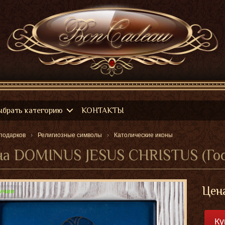
ыбрать категорию
КОНТАКТЫ
подарков
Религиозные символы
Католические иконы
на DOMINUS JESUS CHRISTUS (Гос
Цен
ичии
Ку