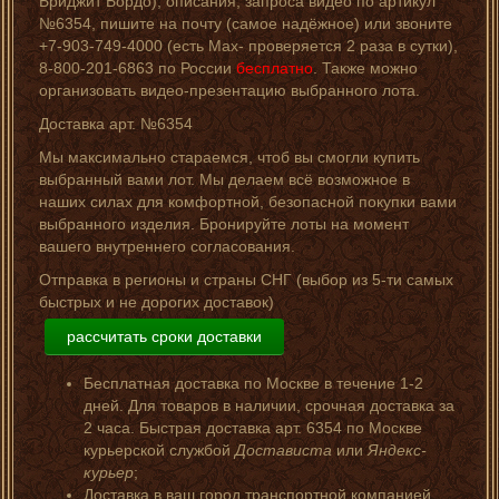
Бриджит Бордо), описания, запроса видео по артикул
№6354, пишите на почту (самое надёжное) или звоните
+7-903-749-4000 (есть Мах- проверяется 2 раза в сутки),
8-800-201-6863 по России
бесплатно
. Также можно
организовать видео-презентацию выбранного лота.
Доставка арт. №6354
Мы максимально стараемся, чтоб вы смогли купить
выбранный вами лот. Мы делаем всё возможное в
наших силах для комфортной, безопасной покупки вами
выбранного изделия. Бронируйте лоты на момент
вашего внутреннего согласования.
Отправка в регионы и страны СНГ (выбор из 5-ти самых
быстрых и не дорогих доставок)
рассчитать сроки доставки
Бесплатная доставка по Москве в течение 1-2
дней. Для товаров в наличии, срочная доставка за
2 часа. Быстрая доставка арт. 6354 по Москве
курьерской службой
Достависта
или
Яндекс-
курьер
;
Доставка в ваш город транспортной компанией