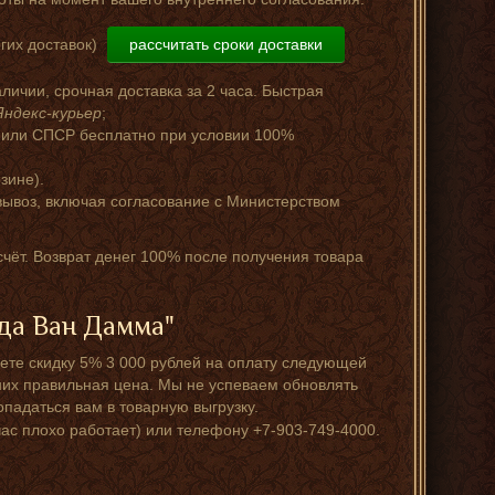
гих доставок)
рассчитать сроки доставки
аличии, срочная доставка за 2 часа. Быстрая
Яндекс-курьер
;
 или СПСР бесплатно при условии 100%
зине).
ывоз, включая согласование с Министерством
счёт. Возврат денег 100% после получения товара
да Ван Дамма"
те скидку 5% 3 000 рублей на оплату следующей
у них правильная цена. Мы не успеваем обновлять
падаться вам в товарную выгрузку.
час плохо работает) или телефону +7-903-749-4000.