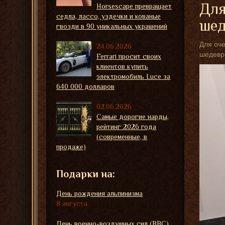
Для
Horsescape превращает
седла, лассо, уздечки и кованые
шед
гвозди в 90 уникальных украшений
Для оче
24.06.2026
шедевро
Ferrari просит своих
клиентов купить
электромобиль Luce за
640 000 долларов
02.06.2026
Самые дорогие нарды,
рейтинг 2026 года
(современные, в
продаже)
Подарки на:
День рождения альпинизма
8 августа
День военно-воздушных сил (ВВС)