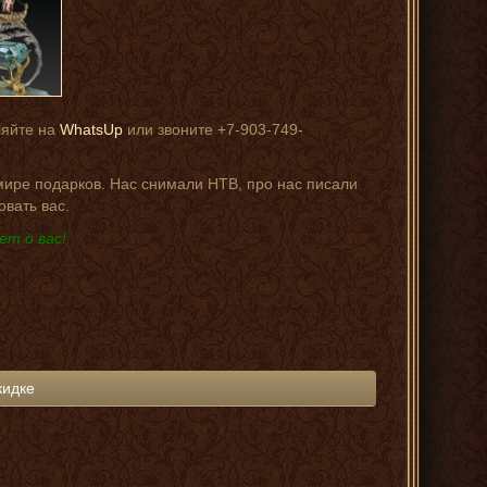
ляйте на
WhatsUp
или звоните +7-903-749-
 мире подарков. Нас снимали НТВ, про нас писали
овать вас.
ет о вас!
кидке