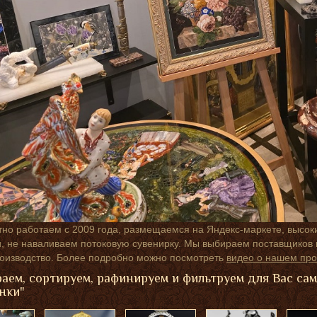
но работаем с 2009 года, размещаемся на Яндекс-маркете, высок
 не наваливаем потоковую сувенирку. Мы выбираем поставщиков п
роизводство. Более подробно можно посмотреть
видео о нашем про
аем, сортируем, рафинируем и фильтруем для Вас са
нки"