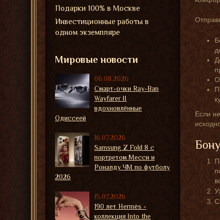
Подарки 100% в Москве
Отправк
Инвестиционные работы в
одном экземпляре
Б
д
Мировые новости
Д
п
06.08.2026
О
Смарт-очки Ray-Ban
П
Wayfarer II
к
вдохновлённые
Если не
Одиссеей
исходн
16.07.2026
Бону
Samsung Z Fold 8 с
портретом Месси и
П
Роналду ЧМ по футболу
п
2026
в
У
15.07.2026
С
190 лет Hermès -
коллекция Into the