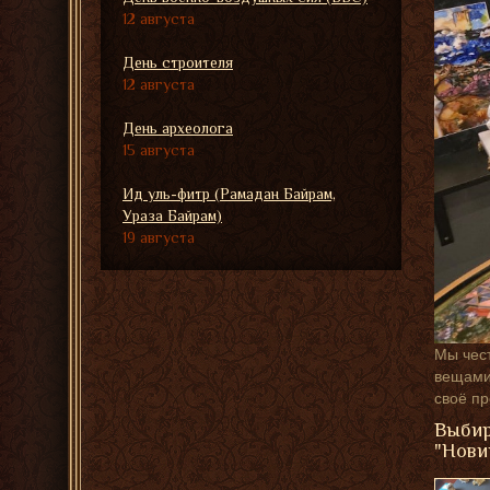
12 августа
День строителя
12 августа
День археолога
15 августа
Ид уль-фитр (Рамадан Байрам,
Ураза Байрам)
19 августа
Мы чест
вещами,
своё п
Выбир
"Нови