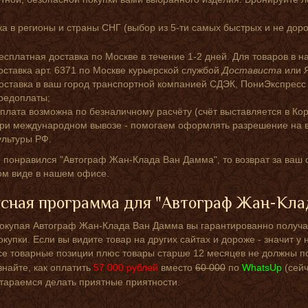
а в регионы и страны СНГ (выбор из 5-ти самых быстрых и не доро
есплатная доставка по Москве в течение 1-2 дней. Для товаров в н
оставка арт. 6371 по Москве курьерской службой
Достависта
или
оставка в ваш город транспортной компанией СДЭК, ПониЭкспресс
редоплаты;
плата возможна по безналичному расчёту (счёт выставляется в Кор
ри международном вывозе - помогаем оформлять разрешение на в
ультуры РФ.
 понравился "Автограф Жан-Клада Ван Дамма", то возврат за ваш 
ом виде в нашем офисе.
сная программа для "Автограф Жан-Кла
окупая Автограф Жан-Клада Ван Дамма вы гарантированно получае
окупки. Если вы видите товар на других сайтах и дороже - значит 
се товарные позиции плюс товары старше 12 месяцев не должны по
знайте, как оплатить
57 000
рублей
вместо
60 000
по
WhatsUp
(сей
тараемся делать приятные приятности.