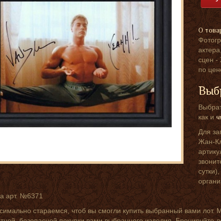
О това
Фотогр
актера
сцен -
по цен
Выб
Выбрат
как и
ч
Для за
Жан-Кл
артику
звонит
сутки)
органи
а арт. №6371
симально стараемся, чтоб вы смогли купить выбранный вами лот. 
ной, безопасной покупки вами выбранного изделия. Бронируйте л