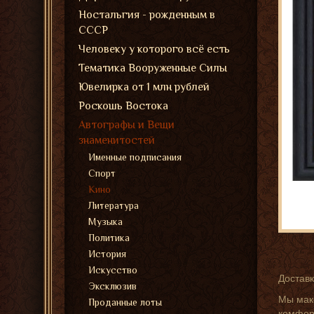
Ностальгия - рожденным в
СССР
Человеку у которого всё есть
Тематика Вооруженные Силы
Ювелирка от 1 млн рублей
Роскошь Востока
Автографы и Вещи
знаменитостей
Именные подписания
Спорт
Кино
Литература
Музыка
Политика
История
Искусство
Доставк
Эксклюзив
Мы мак
Проданные лоты
комфорт