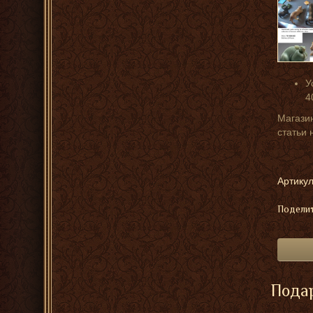
У
4
Магазин
статьи 
Артикул
Поделит
Подар