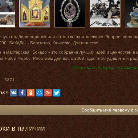
слуга подбора подарка или лота в вашу коллекцию. Запрос направ
000 "БоКаДо" - Богатство, Качество, Достоинство
 и мастерская "Бокадо"- это собрание лучших идей и ценностей в
на РБК и Форбс. Работаем для вас с 2009 года, чтоб удивлять и рад
Пусть ваш подарок - напомина
:
6371
ься:
Сообщить мне первому о с
ки в наличии