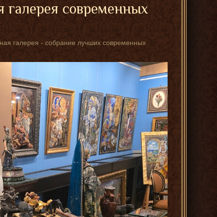
я галерея современных
стная галерея - собрание лучших современных