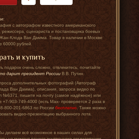
ре:
афия с автографом известного американского
, режиссера, сценариста и постановщика боевых
 Жан-Клода Ван Дамма. Товар в наличии в Москве
е 60000 рублей.
рать и купить
ь подарок очень сложно, отвлекитесь, почитайте
то дарит президент России
В.В. Путин.
проса дополнительных фотографий (Автограф
ада Ван Дамма), описания, запроса видео по
л №6371, пишите на почту (самое надёжное) или
е +7-903-749-4000 (есть Мах- проверяется 2 раза в
, 8-800-201-6863 по России
бесплатно
. Также можно
зовать видео-презентацию выбранного лота.
Мы делаем всё возможное в наших силах для
оты на момент вашего внутреннего согласования.