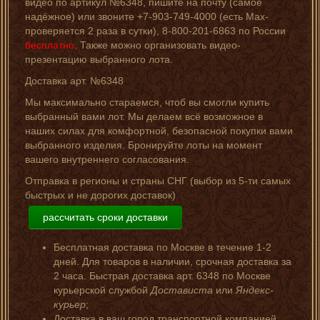
видео по артикул №6348, пишите на почту (самое
надёжное) или звоните +7-903-749-4000 (есть Мах-
проверяется 2 раза в сутки), 8-800-201-6863 по России
бесплатно
. Также можно организовать видео-
презентацию выбранного лота.
Доставка арт. №6348
Мы максимально стараемся, чтоб вы смогли купить
выбранный вами лот. Мы делаем всё возможное в
наших силах для комфортной, безопасной покупки вами
выбранного изделия. Бронируйте лоты на момент
вашего внутреннего согласования.
Отправка в регионы и страны СНГ (выбор из 5-ти самых
быстрых и не дорогих доставок)
рассчитать сроки доставки
Бесплатная доставка по Москве в течение 1-2
дней. Для товаров в наличии, срочная доставка за
2 часа. Быстрая доставка арт. 6348 по Москве
курьерской службой
Достависта
или
Яндекс-
курьер
;
Доставка в ваш город транспортной компанией