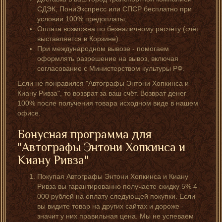
СДЭК, ПониЭкспресс или СПСР бесплатно при
условии 100% предоплаты;
Оплата возможна по безналичному расчёту (счёт
выставляется в Корзине).
При международном вывозе - помогаем
оформлять разрешение на вывоз, включая
согласование с Министерством культуры РФ.
Если не понравился "Автографы Энтони Хопкинса и
Киану Ривза", то возврат за ваш счёт. Возврат денег
100% после получения товара исходном виде в нашем
офисе.
Бонусная программа для
"Автографы Энтони Хопкинса и
Киану Ривза"
Покупая Автографы Энтони Хопкинса и Киану
Ривза вы гарантированно получаете скидку 5% 4
000 рублей на оплату следующей покупки. Если
вы видите товар на других сайтах и дороже -
значит у них правильная цена. Мы не успеваем