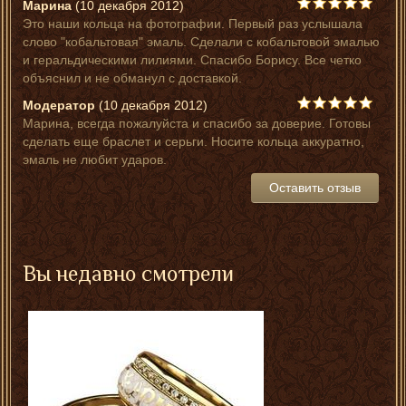
Марина
(10 декабря 2012)
Это наши кольца на фотографии. Первый раз услышала
слово "кобальтовая" эмаль. Сделали с кобальтовой эмалью
и геральдическими лилиями. Спасибо Борису. Все четко
объяснил и не обманул с доставкой.
Модератор
(10 декабря 2012)
Марина, всегда пожалуйста и спасибо за доверие. Готовы
сделать еще браслет и серьги. Носите кольца аккуратно,
эмаль не любит ударов.
Оставить отзыв
Вы недавно смотрели