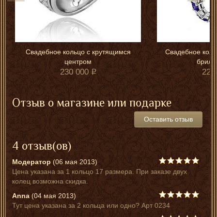
Свадебное кольцо с крутящимся
Свадебное коль
центром
брилл
230 000
225
Отзыв о магазине или подарке
Оставить отзыв
4 отзыв(ов)
Модератор
(06 мая 2013)
Цена указана за 1 кольцо 17 размера. При заказе двух
колец возможна скидка.
Anna
(04 мая 2013)
Тут цена указана за 2 кольца или одно? Арт 0234