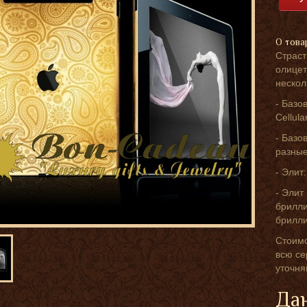
О това
Страс
олицет
нескол
- Базо
Cellular
- Базо
разные
- Элит
- Элит
брилли
брилли
Стоимо
всю се
уточня
Дан