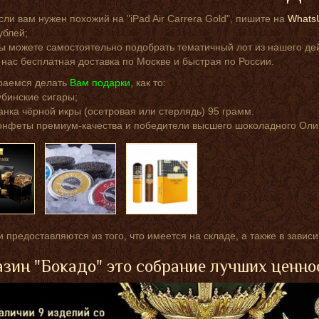
сли вам нужен похожий на "iPad Air Carrera Gold", пишите на
Whats
ублей;
ы можете самостоятельно подобрать тематичный лот из нашего д
 нас бесплатная доставка по Москве и быстрая по России.
раемся делать
Вам подарки,
как то:
убинские сигары;
анка чёрной икры (осетровая или стерлядь) 95 грамм.
онфеты премиум-качества и победители высшего шоколадного Оли
 предоставляются из того, что имеется на складе, а также в завис
зин "Бокадо" это собрание лучших ценно