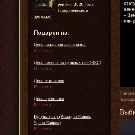
рейтинг 2026 года
(современные, в
продаже)
Подарки на:
День рождения альпинизма
8 августа
День военно-воздушных сил (ВВС)
12 августа
День строителя
12 августа
Понрави
День археолога
"Бокадо
15 августа
Выби
Ид уль-фитр (Рамадан Байрам,
Ураза Байрам)
19 августа