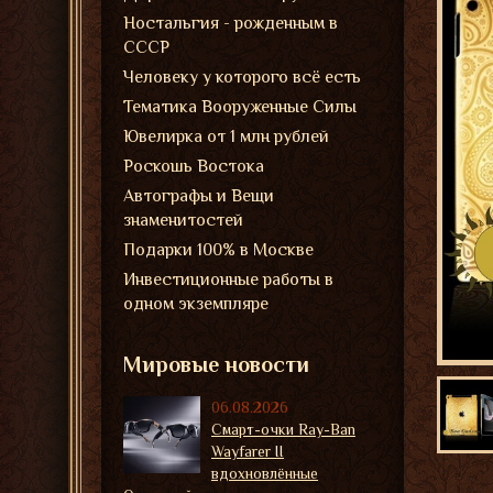
Ностальгия - рожденным в
СССР
Человеку у которого всё есть
Тематика Вооруженные Силы
Ювелирка от 1 млн рублей
Роскошь Востока
Автографы и Вещи
знаменитостей
Подарки 100% в Москве
Инвестиционные работы в
одном экземпляре
Мировые новости
06.08.2026
Смарт-очки Ray-Ban
Wayfarer II
вдохновлённые