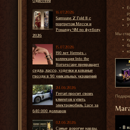
Одиссеей
Е
16.07.2026
р
Samsung Z Fold 8 с
В
портретом Месси и
У
Роналду ЧМ по футболу
Мы ста
2026
к
б
15.07.2026
к
190 лет Hermès -
коллекция Into the
Horsescape превращает
седла, лассо, уздечки и кованые
гвозди в 90 уникальных украшений
24.06.2026
Ferrari просит своих
Подарки
клиентов купить
электромобиль Luce за
Мага
640 000 долларов
02.06.2026
Самые дорогие нарды,