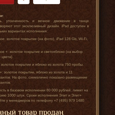
ре:
ть, утонченность и вечное движение в танце
воряют этот эксклюзивный дизайн. iPad доступен в
ьких вариантах исполнения:
вое: золотое покрытие (на фото), iPad 128 Gb, Wi-Fi,
.
вое +: золотое покрытие и светояблоко (на выбор
 цвета).
: золотое покрытие и яблоко из золота 750 пробы.
 +: золотое покрытие, яблоко из золота и 11
антов. На фото, схематично показано размещение
антов.
сть в базовом исполнении 80 000 рублей, лимит на
рию 1000 штук. Сроки исполнения Элит и Элит+
йте у менеджеров по телефону +7 (495) 979 1480.
ный товар продан