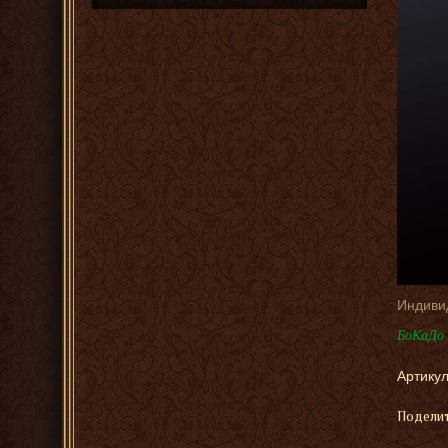
Индиви
БоКаДо 
Артикул
Поделит