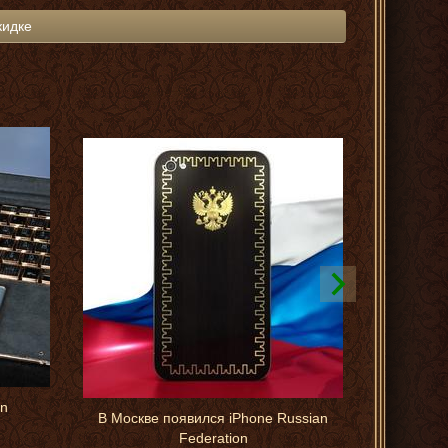
кидке
on
В Москве появился iPhone Russian
Мега- экс
Federation