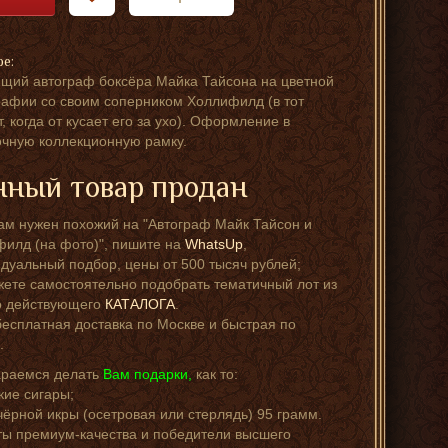
ре:
щий автограф боксёра Майка Тайсона на цветной
афии со своим соперником Холлифилд (в тот
, когда от кусает его за ухо). Оформление в
чную коллекционную рамку.
ный товар продан
ам нужен похожий на "Автограф Майк Тайсон и
илд (на фото)", пишите на
WhatsUp
,
дуальный подбор, цены от 500 тысяч рублей;
ете самостоятельно подобрать тематичный лот из
о действующего
КАТАЛОГА
.
бесплатная доставка по Москве и быстрая по
.
араемся делать
Вам подарки,
как то:
кие сигары;
чёрной икры (осетровая или стерлядь) 95 грамм.
ы премиум-качества и победители высшего