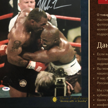
О това
Настоя
фотогр
момент
подаро
Дан
Если в
Холлиф
индиви
Вы мож
нашег
У нас 
России
Мы ст
кубинс
банка 
конфет