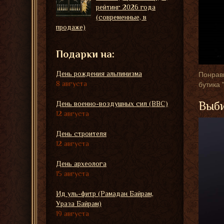
рейтинг 2026 года
(современные, в
продаже)
Подарки на:
День рождения альпинизма
Понрави
8 августа
бутика 
Выби
День военно-воздушных сил (ВВС)
12 августа
День строителя
12 августа
День археолога
15 августа
Ид уль-фитр (Рамадан Байрам,
Ураза Байрам)
19 августа