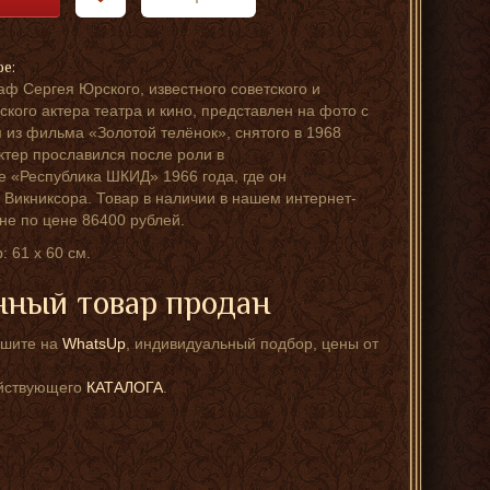
ре:
аф Сергея Юрского, известного советского и
ского актера театра и кино, представлен на фото с
 из фильма «Золотой телёнок», снятого в 1968
Актер прославился после роли в
е «Республика ШКИД» 1966 года, где он
 Викниксора. Товар в наличии в нашем интернет-
не по цене 86400 рублей.
: 61 х 60 см.
ный товар продан
ишите на
WhatsUp
, индивидуальный подбор, цены от
ействующего
КАТАЛОГА
.