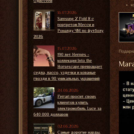
Одиссеей
к
16.07.2026
Samsung Z Fold 8 с
портретом Месси и
Роналду ЧМ по футболу
2026
15.07.2026
Подарки
190 лет Hermès -
коллекция Into the
Мага
Horsescape превращает
седла, лассо, уздечки и кованые
гвозди в 90 уникальных украшений
24.06.2026
Ferrari просит своих
клиентов купить
электромобиль Luce за
640 000 долларов
02.06.2026
Самые дорогие нарды,