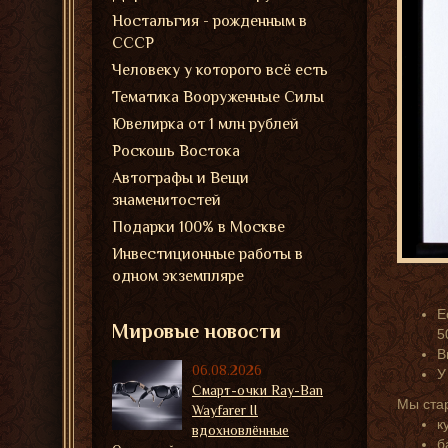
Ностальгия - рожденным в
СССР
Человеку у которого всё есть
Тематика Вооруженные Силы
Ювелирка от 1 млн рублей
Роскошь Востока
Автографы и Вещи
знаменитостей
Подарки 100% в Москве
Инвестиционные работы в
одном экземпляре
Е
Мировые новости
5
В
06.08.2026
У
Смарт-очки Ray-Ban
Мы ста
Wayfarer II
к
вдохновлённые
б