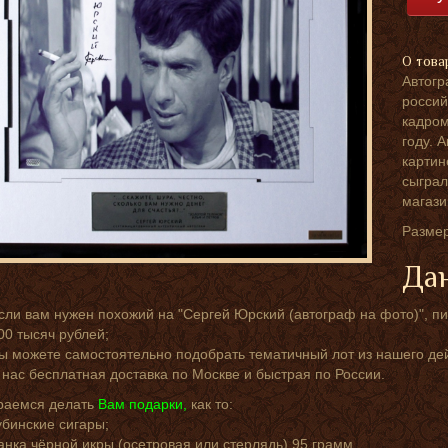
О това
Автогр
россий
кадром
году. 
картин
сыграл
магази
Размер
Дан
сли вам нужен похожий на "Сергей Юрский (автограф на фото)", п
00 тысяч рублей;
ы можете самостоятельно подобрать тематичный лот из нашего д
 нас бесплатная доставка по Москве и быстрая по России.
раемся делать
Вам подарки,
как то:
убинские сигары;
анка чёрной икры (осетровая или стерлядь) 95 грамм.