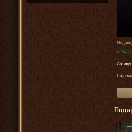
Индиви
БоКаДо 
Артикул
Поделит
Подар