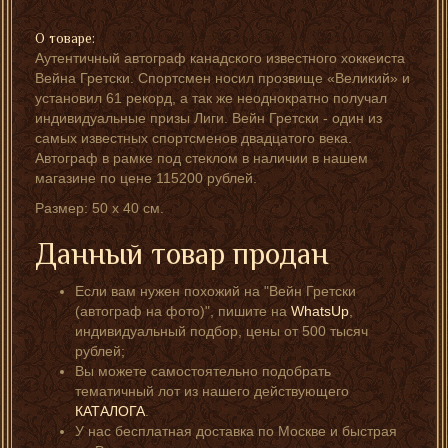
О товаре:
Аутентичный автограф канадского известного хоккеиста
Вейна Гретски. Спортсмен носил прозвище «Великий» и
установил 61 рекорд, а так же неоднократно получал
индивидуальные призы Лиги. Вейн Гретски - один из
самых известных спортсменов двадцатого века.
Автограф в рамке под стеклом в наличии в нашем
магазине по цене 115200 рублей.
Размер: 50 х 40 см.
Данный товар продан
Если вам нужен похожий на "Вейн Гретски
(автограф на фото)", пишите на
WhatsUp
,
индивидуальный подбор, цены от 500 тысяч
рублей;
Вы можете самостоятельно подобрать
тематичный лот из нашего действующего
КАТАЛОГА
.
У нас бесплатная доставка по Москве и быстрая