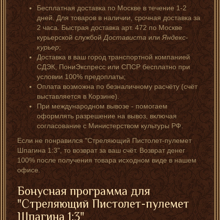
Бесплатная доставка по Москве в течение 1-2
дней. Для товаров в наличии, срочная доставка за
2 часа. Быстрая доставка арт. 472 по Москве
курьерской службой
Достависта
или
Яндекс-
курьер
;
Доставка в ваш город транспортной компанией
СДЭК, ПониЭкспресс или СПСР бесплатно при
условии 100% предоплаты;
Оплата возможна по безналичному расчёту (счёт
выставляется в Корзине).
При международном вывозе - помогаем
оформлять разрешение на вывоз, включая
согласование с Министерством культуры РФ.
Если не понравился "Стреляющий Пистолет-пулемет
Шпагина 1:3", то возврат за ваш счёт. Возврат денег
100% после получения товара исходном виде в нашем
офисе.
Бонусная программа для
"Стреляющий Пистолет-пулемет
Шпагина 1:3"