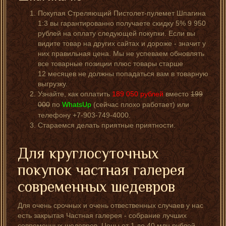
Покупая Стреляющий Пистолет-пулемет Шпагина
1:3 вы гарантированно получаете скидку 5% 9 950
рублей на оплату следующей покупки. Если вы
видите товар на других сайтах и дороже - значит у
них правильная цена. Мы не успеваем обновлять
все товарные позиции плюс товары старше
12 месяцев не должны попадаться вам в товарную
выгрузку.
Узнайте, как оплатить
189 050
рублей
вместо
199
000
по
WhatsUp
(сейчас плохо работает) или
телефону +7-903-749-4000.
Стараемся делать приятные приятности.
Для круглосуточных
покупок частная галерея
современных шедевров
Для очень срочных и очень отвественных случаев у нас
есть закрытая Частная галерея - собрание лучших
современных шедевров. Цены от 1 до 40 млн рублей.