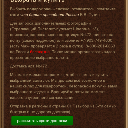
Выбрать подарок очень сложно, отвлекитесь, почитайте
как и
что дарит президент России
В.В. Путин.
Для запроса дополнительных фотографий
(Стреляющий Пистолет-пулемет Шпагина 1:3),
описания, запроса видео по артикул №472, пишите на
почту (самое надёжное) или звоните +7-903-749-4000
(есть Мах- проверяется 2 раза в сутки), 8-800-201-6863
по России
бесплатно
. Также можно организовать видео-
презентацию выбранного лота.
Доставка арт. №472
Мы максимально стараемся, чтоб вы смогли купить
выбранный вами лот. Мы делаем всё возможное в
наших силах для комфортной, безопасной покупки вами
выбранного изделия. Бронируйте лоты на момент
вашего внутреннего согласования.
Отправка в регионы и страны СНГ (выбор из 5-ти самых
быстрых и не дорогих доставок)
рассчитать сроки доставки