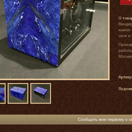
О това
Виндер
камня 
сети и
Произв
работы
Москве
Артику
Подели
Сообщить мне первому о с