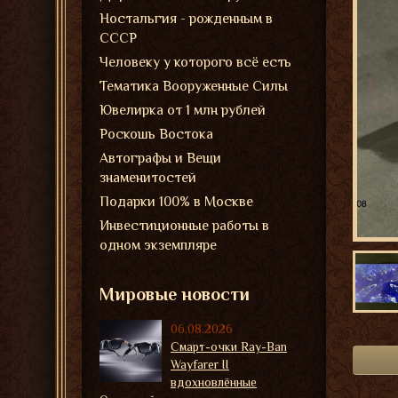
Ностальгия - рожденным в
СССР
Человеку у которого всё есть
Тематика Вооруженные Силы
Ювелирка от 1 млн рублей
Роскошь Востока
Автографы и Вещи
знаменитостей
Подарки 100% в Москве
Инвестиционные работы в
одном экземпляре
Мировые новости
06.08.2026
Смарт-очки Ray-Ban
Wayfarer II
вдохновлённые