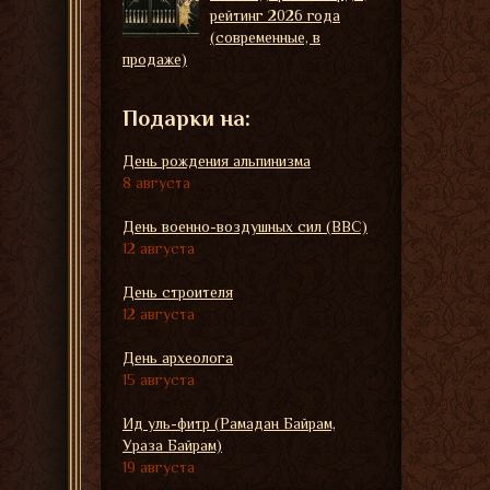
рейтинг 2026 года
(современные, в
продаже)
Подарки на:
День рождения альпинизма
8 августа
День военно-воздушных сил (ВВС)
12 августа
День строителя
12 августа
День археолога
15 августа
Ид уль-фитр (Рамадан Байрам,
Ураза Байрам)
19 августа