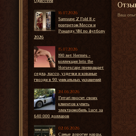
Одиссеей
Отзыв
16.07.2026
Ваш опыт
Samsung Z Fold 8 с
портретом Месси и
Роналду ЧМ по футболу
2026
15.07.2026
190 лет Hermès -
коллекция Into the
Horsescape превращает
седла, лассо, уздечки и кованые
гвозди в 90 уникальных украшений
24.06.2026
Ferrari просит своих
клиентов купить
электромобиль Luce за
640 000 долларов
02.06.2026
Самые дорогие нарды,