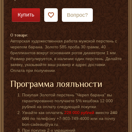
Купить
Вопрос?
О товаре:
Авторская художественная работа мужской перстень с
черепом барана. Золото 585 проба 30 грамм, 40
бриллиантов вокруг основания рогов диаметром 1 мм.
Размер регулируется, в наличии один перстень. Делайте
заявку, указывайте ваш размер и адрес доставки.
Оплата при получении.
Программа лояльности
Покупая Золотой перстень "Череп барана" вы
гарантированно получаете 5% кешбэка 12 000
рублей на оплату следующей покупки.
Узнайте как оплатить
228 000
рублей
вместо
240
000
по телефону +7-903-749-4000 или на почту
bon-cadeau@ya.ru.
При покупке 2-х украшений