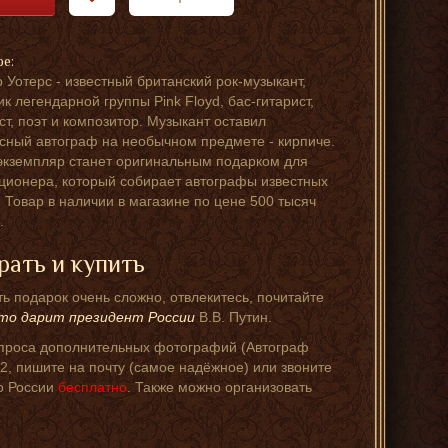
ре:
 Уотерс - известный британский рок-музыкант,
ик легендарной группы Pink Floyd, бас-гитарист,
ст, поэт и композитор. Музыкант оставил
сный автограф на необычном предмете - кирпиче.
экземпляр станет оригинальным подарком для
ционера, который собирает автографы известных
 Товар в наличии в магазине по цене 500 тысяч
.
рать и купить
ь подарок очень сложно, отвлекитесь, почитайте
то дарит президент России
В.В. Путин.
проса дополнительных фотографий (Автограф
2, пишите на почту (самое надёжное) или звоните
по России
бесплатно
. Также можно организовать