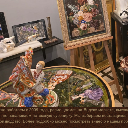
но работаем с 2009 года, размещаемся на Яндекс-маркете, высок
 не наваливаем потоковую сувенирку. Мы выбираем поставщиков п
роизводство. Более подробно можно посмотреть
видео о нашем про