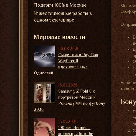
Подарки 100% в Москве
Мы мак
комфорт
Инвестиционные работы в
одном экземпляре
Отправк
Мировые новости
Б
д
06.08.2026
Д
Смарт-очки Ray-Ban
п
Wayfarer II
О
вдохновлённые
П
Одиссеей
к
Если не
16.07.2026
товара
Samsung Z Fold 8 с
портретом Месси и
Бону
Роналду ЧМ по футболу
2026
П
с
15.07.2026
о
190 лет Hermès -
У
коллекция Into the