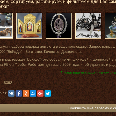
аем, сортируем, рафинируем и фильтруем для Вас са
нки"
слуга подбора подарка или лота в вашу коллекцию. Запрос направ
000 "БоКаДо" - Богатство, Качество, Достоинство
 и мастерская "Бокадо"- это собрание лучших идей и ценностей в
на РБК и Форбс. Работаем для вас с 2009 года, чтоб удивлять и рад
Пусть ваш подарок - напомина
:
8392
ься:
Сообщить мне первому о с