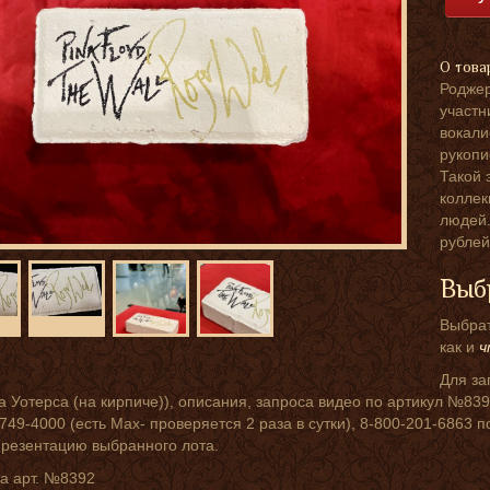
О това
Роджер
участн
вокали
рукопи
Такой 
коллек
людей.
рублей
Выб
Выбрат
как и
ч
Для за
 Уотерса (на кирпиче)), описания, запроса видео по артикул №839
749-4000 (есть Мах- проверяется 2 раза в сутки), 8-800-201-6863 
презентацию выбранного лота.
а арт. №8392