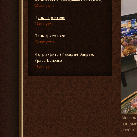
12 августа
День строителя
12 августа
День археолога
15 августа
Ид уль-фитр (Рамадан Байрам,
Ураза Байрам)
19 августа
Мы чест
вещами,
своё п