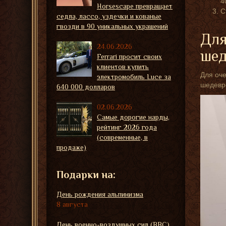
4
Horsescape превращает
С
седла, лассо, уздечки и кованые
гвозди в 90 уникальных украшений
Для
24.06.2026
шед
Ferrari просит своих
клиентов купить
Для оче
электромобиль Luce за
шедевро
640 000 долларов
02.06.2026
Самые дорогие нарды,
рейтинг 2026 года
(современные, в
продаже)
Подарки на:
День рождения альпинизма
8 августа
День военно-воздушных сил (ВВС)