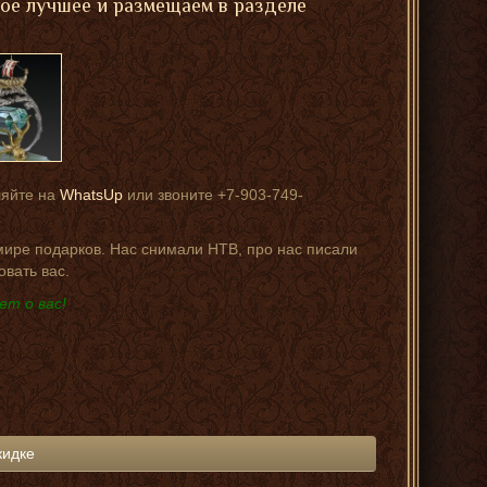
мое лучшее и размещаем в разделе
ляйте на
WhatsUp
или звоните +7-903-749-
 мире подарков. Нас снимали НТВ, про нас писали
овать вас.
ет о вас!
кидке