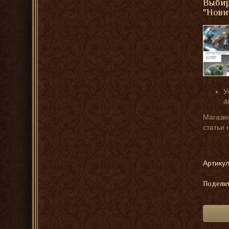
Выбир
"Нови
У
4
Магазин
статьи 
Артикул
Поделит