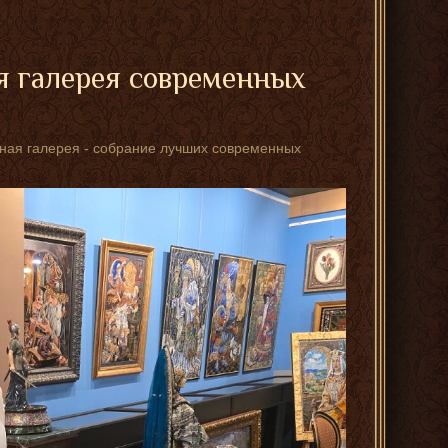
я галерея современных
стная галерея - собрание лучших современных