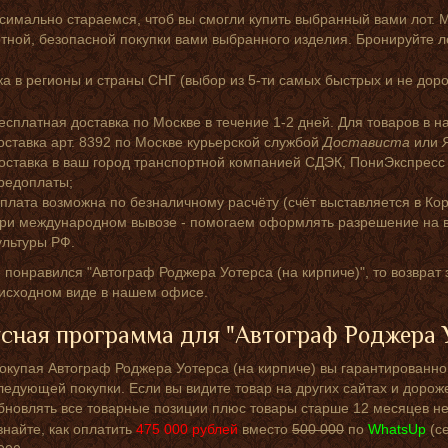
симально стараемся, чтоб вы смогли купить выбранный вами лот. 
ной, безопасной покупки вами выбранного изделия. Бронируйте л
а в регионы и страны СНГ (выбор из 5-ти самых быстрых и не доро
есплатная доставка по Москве в течение 1-2 дней. Для товаров в н
оставка арт. 8392 по Москве курьерской службой
Достависта
или
оставка в ваш город транспортной компанией СДЭК, ПониЭкспресс
редоплаты;
плата возможна по безналичному расчёту (счёт выставляется в Кор
ри международном вывозе - помогаем оформлять разрешение на в
ультуры РФ.
 понравился "Автограф Роджера Уотерса (на кирпиче)", то возврат 
 исходном виде в нашем офисе.
сная программа для "Автограф Роджера У
окупая Автограф Роджера Уотерса (на кирпиче) вы гарантированно 
ледующей покупки. Если вы видите товар на других сайтах и дорож
бновлять все товарные позиции плюс товары старше 12 месяцев не
знайте, как оплатить
475 000
рублей
вместо
500 000
по
WhatsUp
(с