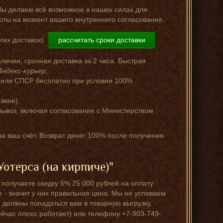
Мы делаем всё возможное в наших силах для
оты на момент вашего внутреннего согласования.
гих доставок)
рассчитать сроки доставки
аличии, срочная доставка за 2 часа. Быстрая
Яндекс-курьер
;
 или СПСР бесплатно при условии 100%
зине).
ывоз, включая согласование с Министерством
за ваш счёт. Возврат денег 100% после получения
отерса (на кирпиче)"
получаете скидку 5% 25 000 рублей на оплату
е - значит у них правильная цена. Мы не успеваем
 должны попадаться вам в товарную выгрузку.
ейчас плохо работает) или телефону +7-903-749-