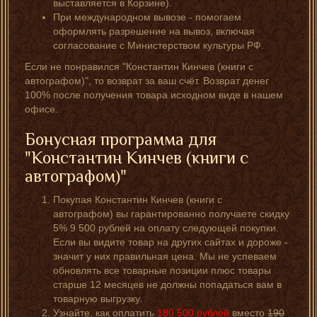
выставляется в Корзине).
При международном вывозе - помогаем
оформлять разрешение на вывоз, включая
согласование с Министерством культуры РФ.
Если не понравился "Константин Кинчев (книги с
автографом)", то возврат за ваш счёт. Возврат денег
100% после получения товара исходном виде в нашем
офисе.
Бонусная программа для
"Константин Кинчев (книги с
автографом)"
Покупая Константин Кинчев (книги с
автографом) вы гарантированно получаете скидку
5% 9 500 рублей на оплату следующей покупки.
Если вы видите товар на других сайтах и дороже -
значит у них правильная цена. Мы не успеваем
обновлять все товарные позиции плюс товары
старше 12 месяцев не должны попадаться вам в
товарную выгрузку.
Узнайте, как оплатить
180 500
рублей
вместо
190