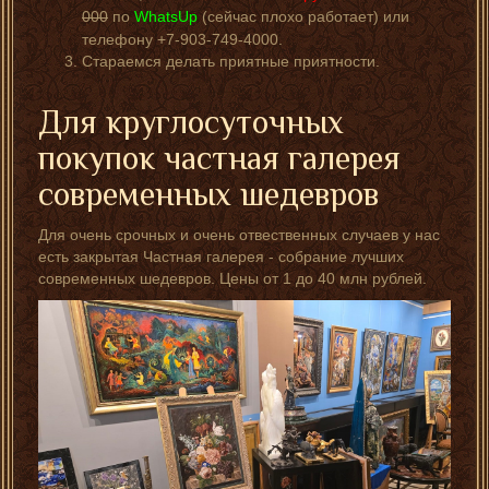
000
по
WhatsUp
(сейчас плохо работает) или
телефону +7-903-749-4000.
Стараемся делать приятные приятности.
Для круглосуточных
покупок частная галерея
современных шедевров
Для очень срочных и очень отвественных случаев у нас
есть закрытая Частная галерея - собрание лучших
современных шедевров. Цены от 1 до 40 млн рублей.