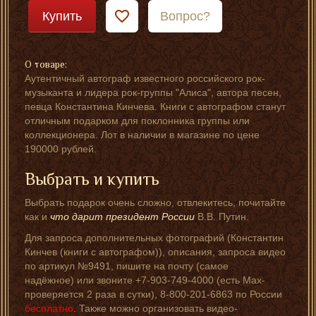
Купить
Вопрос?
О товаре:
Аутентичный автограф известного российского рок-
музыканта и лидера рок-группы "Алиса", автора песен,
певца Константина Кинчева. Книги с автографом станут
отличным подарком для поклонника группы или
коллекционера. Лот в наличии в магазине по цене
190000 рублей.
Выбрать и купить
Выбрать подарок очень сложно, отвлекитесь, почитайте
как и
что дарит президент России
В.В. Путин.
Для запроса дополнительных фотографий (Константин
Кинчев (книги с автографом)), описания, запроса видео
по артикул №9491, пишите на почту (самое
надёжное) или звоните +7-903-749-4000 (есть Мах-
проверяется 2 раза в сутки), 8-800-201-6863 по России
бесплатно
. Также можно организовать видео-