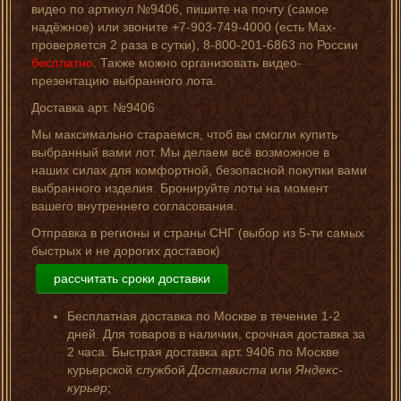
видео по артикул №9406, пишите на почту (самое
надёжное) или звоните +7-903-749-4000 (есть Мах-
проверяется 2 раза в сутки), 8-800-201-6863 по России
бесплатно
. Также можно организовать видео-
презентацию выбранного лота.
Доставка арт. №9406
Мы максимально стараемся, чтоб вы смогли купить
выбранный вами лот. Мы делаем всё возможное в
наших силах для комфортной, безопасной покупки вами
выбранного изделия. Бронируйте лоты на момент
вашего внутреннего согласования.
Отправка в регионы и страны СНГ (выбор из 5-ти самых
быстрых и не дорогих доставок)
рассчитать сроки доставки
Бесплатная доставка по Москве в течение 1-2
дней. Для товаров в наличии, срочная доставка за
2 часа. Быстрая доставка арт. 9406 по Москве
курьерской службой
Достависта
или
Яндекс-
курьер
;