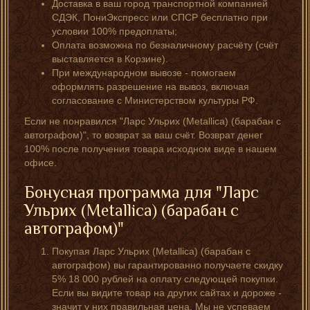
Доставка в ваш город транспортной компанией
СДЭК, ПониЭкспресс или СПСР бесплатно при
условии 100% предоплаты;
Оплата возможна по безналичному расчёту (счёт
выставляется в Корзине).
При международном вывозе - помогаем
оформлять разрешение на вывоз, включая
согласование с Министерством культуры РФ.
Если не понравился "Ларс Ульрих (Metallica) (барабан с
автографом)", то возврат за ваш счёт. Возврат денег
100% после получения товара исходном виде в нашем
офисе.
Бонусная программа для "Ларс
Ульрих (Metallica) (барабан с
автографом)"
Покупая Ларс Ульрих (Metallica) (барабан с
автографом) вы гарантированно получаете скидку
5% 18 000 рублей на оплату следующей покупки.
Если вы видите товар на других сайтах и дороже -
значит у них правильная цена. Мы не успеваем