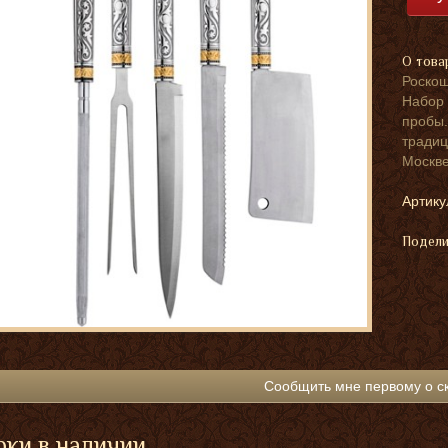
О това
Роскош
Набор 
пробы.
традиц
Москве
Артику
Подели
Сообщить мне первому о с
ки в наличии