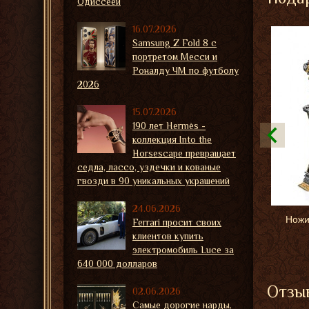
Одиссеей
16.07.2026
Samsung Z Fold 8 с
портретом Месси и
Роналду ЧМ по футболу
2026
15.07.2026
190 лет Hermès -
коллекция Into the
Horsescape превращает
седла, лассо, уздечки и кованые
гвозди в 90 уникальных украшений
24.06.2026
Ножи
Ferrari просит своих
клиентов купить
электромобиль Luce за
640 000 долларов
Отзыв
02.06.2026
Самые дорогие нарды,