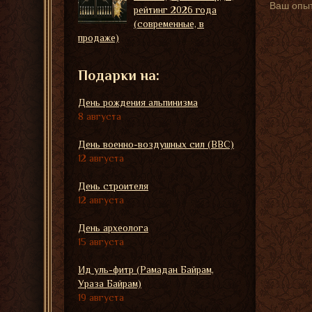
Ваш опыт
рейтинг 2026 года
(современные, в
продаже)
Подарки на:
День рождения альпинизма
8 августа
День военно-воздушных сил (ВВС)
12 августа
День строителя
12 августа
День археолога
15 августа
Ид уль-фитр (Рамадан Байрам,
Ураза Байрам)
19 августа