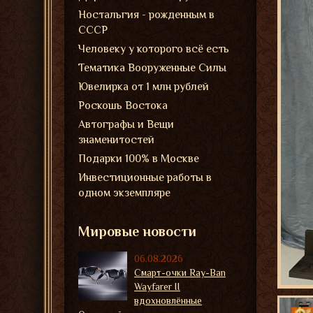
Ностальгия - рожденным в
СССР
Человеку у которого всё есть
Тематика Вооруженные Силы
Ювелирка от 1 млн рублей
Роскошь Востока
Автографы и Вещи
знаменитостей
Подарки 100% в Москве
Инвестиционные работы в
одном экземпляре
Мировые новости
06.08.2026
Смарт-очки Ray-Ban
Wayfarer II
вдохновлённые