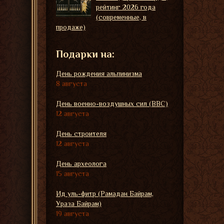
рейтинг 2026 года
(современные, в
продаже)
Подарки на:
День рождения альпинизма
8 августа
День военно-воздушных сил (ВВС)
12 августа
День строителя
12 августа
День археолога
15 августа
Ид уль-фитр (Рамадан Байрам,
Ураза Байрам)
19 августа