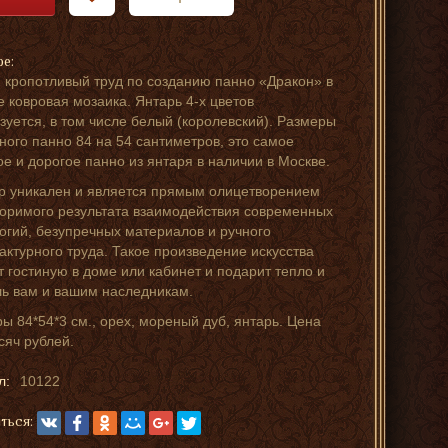
ре:
 кропотливый труд по созданию панно «Дракон» в
е ковровая мозаика. Янтарь 4-х цветов
зуется, в том числе белый (королевский). Размеры
ного панно 84 на 54 сантиметров, это самое
е и дорогое панно из янтаря в наличии в Москве.
 уникален и является прямым олицетворением
оримого результата взаимодействия современных
огий, безупречных материалов и ручного
ктурного труда. Такое произведение искусства
т гостиную в доме или кабинет и подарит тепло и
ь вам и вашим наследникам.
ы 84*54*3 см., орех, мореный дуб, янтарь. Цена
сяч рублей.
л:
10122
ться: