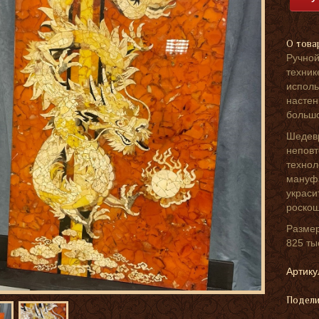
О това
Ручной
техник
исполь
настен
большо
Шедевр
неповт
технол
мануфа
украси
роскош
Размер
825 ты
Артику
Подели