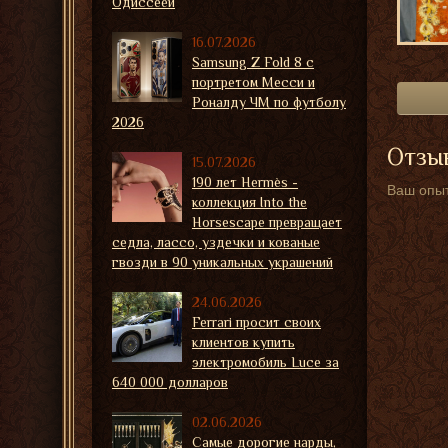
Одиссеей
16.07.2026
Samsung Z Fold 8 с
портретом Месси и
Роналду ЧМ по футболу
2026
Отзыв
15.07.2026
190 лет Hermès -
Ваш опыт
коллекция Into the
Horsescape превращает
седла, лассо, уздечки и кованые
гвозди в 90 уникальных украшений
24.06.2026
Ferrari просит своих
клиентов купить
электромобиль Luce за
640 000 долларов
02.06.2026
Самые дорогие нарды,