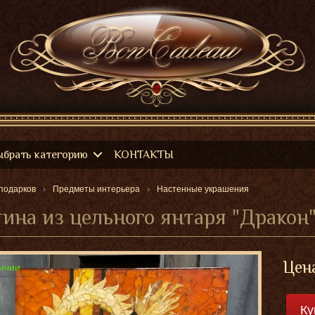
ыбрать категорию
КОНТАКТЫ
подарков
Предметы интерьера
Настенные украшения
ина из цельного янтаря "Дракон"
Цен
ичии
Ку