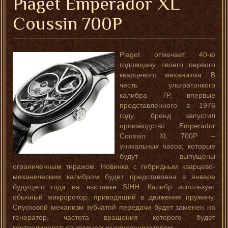
Piaget Emperador XL
Coussin 700P
Piaget отмечает 40-ю
годовщину своего первого
кварцевого механизма. В
честь ультратонкого
калибра 7P, впервые
представленного в 1976
году, бренд запустил
производство Emperador
Coussin XL 700P –
уникальных часов, которые
будут выпущены
ограниченным тиражом. Новинка с гибридным кварцево-
механическим калибром будет представлена в январе
будущего года на выставке SIHH. Калибр использует
обычный микроротор, приводящий в движение пружину.
Спусковой механизм зубчатой передачи будет заменен на
генератор, частота вращения которого будет
контролироваться кварцевым синхронизатором.