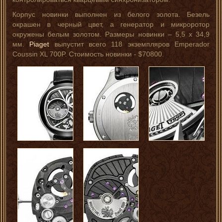
Корпус новинки выполнен из белого золота. Безель
окрашен в черный цвет, а генератор и микроротор
окружены белым золотом. Размеры новинки – 5,5 х 34,9
мм.
Piaget
выпустит всего 118 экземпляров Emperador
Coussin XL 700P. Стоимость новинки - $70800.